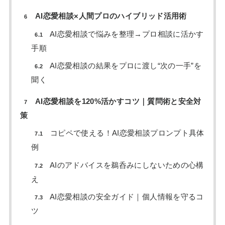
AI恋愛相談×人間プロのハイブリッド活用術
6
AI恋愛相談で悩みを整理→プロ相談に活かす
6.1
手順
AI恋愛相談の結果をプロに渡し“次の一手”を
6.2
聞く
AI恋愛相談を120%活かすコツ｜質問術と安全対
7
策
コピペで使える！AI恋愛相談プロンプト具体
7.1
例
AIのアドバイスを鵜呑みにしないための心構
7.2
え
AI恋愛相談の安全ガイド｜個人情報を守るコ
7.3
ツ