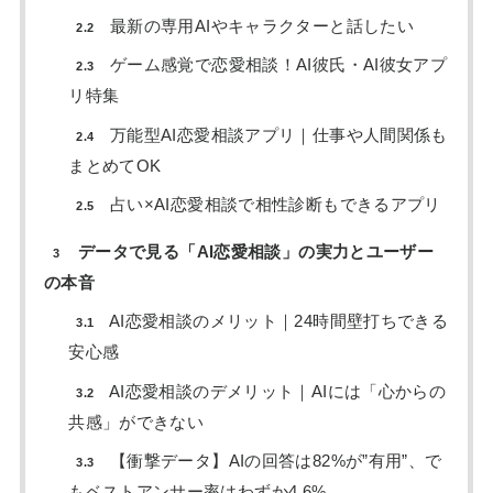
最新の専用AIやキャラクターと話したい
2.2
ゲーム感覚で恋愛相談！AI彼氏・AI彼女アプ
2.3
リ特集
万能型AI恋愛相談アプリ｜仕事や人間関係も
2.4
まとめてOK
占い×AI恋愛相談で相性診断もできるアプリ
2.5
データで見る「AI恋愛相談」の実力とユーザー
3
の本音
AI恋愛相談のメリット｜24時間壁打ちできる
3.1
安心感
AI恋愛相談のデメリット｜AIには「心からの
3.2
共感」ができない
【衝撃データ】AIの回答は82%が”有用”、で
3.3
もベストアンサー率はわずか4.6%