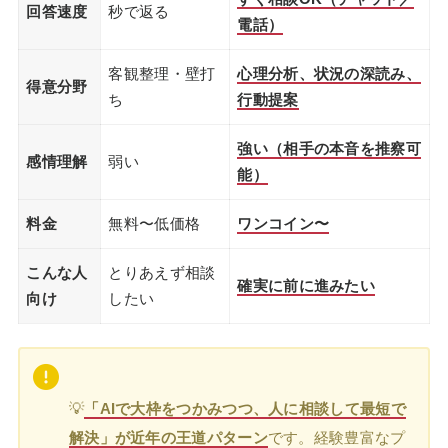
回答速度
秒で返る
電話）
客観整理・壁打
心理分析、状況の深読み、
得意分野
ち
行動提案
強い（相手の本音を推察可
感情理解
弱い
能）
料金
無料〜低価格
ワンコイン〜
こんな人
とりあえず相談
確実に前に進みたい
向け
したい
💡
「AIで大枠をつかみつつ、人に相談して最短で
解決」が近年の王道パターン
です。経験豊富なプ