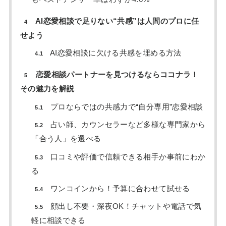
AI恋愛相談で足りない“共感”は人間のプロに任
4
せよう
AI恋愛相談に欠ける共感を埋める方法
4.1
恋愛相談パートナーを見つけるならココナラ！
5
その魅力を解説
プロならではの共感力で“自分専用”恋愛相談
5.1
占い師、カウンセラーなど多様な専門家から
5.2
「合う人」を選べる
口コミや評価で信頼できる相手か事前にわか
5.3
る
ワンコインから！予算に合わせて試せる
5.4
顔出し不要・深夜OK！チャットや電話で気
5.5
軽に相談できる