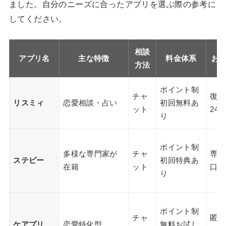
ました。自分のニーズに合ったアプリを選ぶ際の参考に
してください。
相談
アプリ名
主な特徴
料金体系
お
方法
ポイント制
チャ
復縁
リスミィ
恋愛相談・占い
初回無料あ
ット
24
り
ポイント制
多様な専門家が
チャ
専門
ステピー
初回特典あ
在籍
ット
口コ
り
ポイント制
チャ
匿名
ケアプリ
恋愛特化型
無料お試し