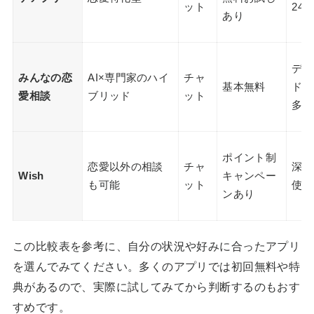
ット
24
あり
デー
みんなの恋
AI×専門家のハイ
チャ
基本無料
ドバ
愛相談
ブリッド
ット
多角
ポイント制
恋愛以外の相談
チャ
深夜
Wish
キャンペー
も可能
ット
使い
ンあり
この比較表を参考に、自分の状況や好みに合ったアプリ
を選んでみてください。多くのアプリでは初回無料や特
典があるので、実際に試してみてから判断するのもおす
すめです。