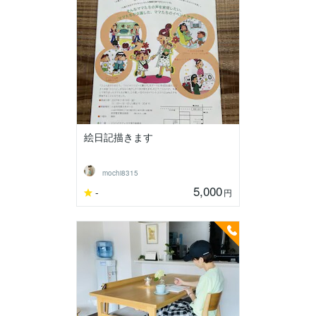
絵日記描きます
mochi8315
5,000
-
円