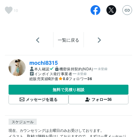
10
一覧に戻る
mochi8315
本人確認
機密保持契約(NDA)
未登録
インボイス発行事業者
未登録
総販売実績
0
評価
0.0
フォロワー
36
無料で見積り相談
メッセージを送る
フォロー
36
スケジュール
現在、カウンセリングは土曜日のみお受けしております。

イラスト、取材は随時お受けしておりますので、まずは一度メッセージ