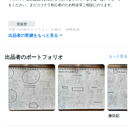
をください。まだココナラ初心者のため料金等ご相談にのります。

受賞歴
子育て会報誌のイラスト
会報誌　突撃取材
出品者の実績をもっと見る
資格・検定
保育士
取得年 : 2000年
出品者のポートフォリオ
もっと見る
得意分野
イラスト作成・漫画制作
ゆるーいイラスト
イラスト
保育士
子育て
悩み
保育園
絵本
読み聞かせ
母親
悩み相談・カウンセリング
子育て相談、保育士さんの悩み相談
保育士
子育て
悩み
保育園
絵本
読み聞かせ
母親
旅日記