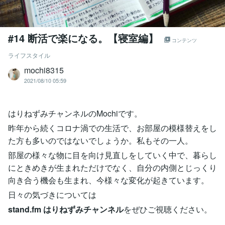
#14 断活で楽になる。【寝室編】
コンテンツ
ライフスタイル
mochi8315
2021/08/10 05:59
はりねずみチャンネルのMochiです。
昨年から続くコロナ渦での生活で、お部屋の模様替えをし
た方も多いのではないでしょうか。私もその一人。
部屋の様々な物に目を向け見直しをしていく中で、暮らし
にときめきが生まれただけでなく、自分の内側とじっくり
向き合う機会も生まれ、今様々な変化が起きています。
日々の気づきについては
stand.fm はりねずみチャンネル
をぜひご視聴ください。