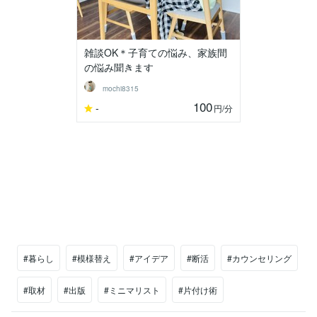
雑談OK＊子育ての悩み、家族間
の悩み聞きます
mochi8315
100
-
円
/分
#暮らし
#模様替え
#アイデア
#断活
#カウンセリング
#取材
#出版
#ミニマリスト
#片付け術