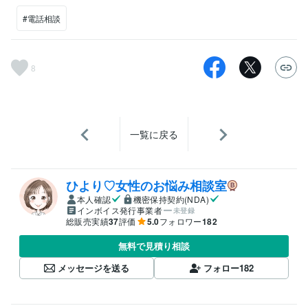
#電話相談
8
一覧に戻る
ひより♡女性のお悩み相談室
本人確認
機密保持契約(NDA)
インボイス発行事業者
未登録
総販売実績
37
評価
5.0
フォロワー
182
無料で見積り相談
メッセージを送る
フォロー
182