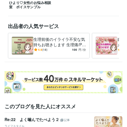
ひより♡女性のお悩み相談
★予約は24時間受け付けています☆彡希望日時、時間などお気軽にお問
室 ボイスサンプル
経験職種
ライフスタイル・その他 / カウンセラー・コーチ
経験年数 : 3年
出品者の人気サービス
職歴
上級心理カウンセラー
2022年9月 ~ 現在
生理前後のイライラ不安な気
自己
持ちお聴きします 生理痛/PM
えで
受賞歴
S/PMDD/更年期/不妊/子育て
己否
4.9
(18)
100
円
/分
5.0
自分再発見ワークショップ！『自分を褒める』開催
ゴスペルコンサ
のお悩み
プレ
ート　ソロパート担当
熊本日日新聞合唱コンクール　最優秀賞
み
資格・検定
上級心理カウンセラー
取得年 : 2021年
実用英語技能検定2級
取得年 : 2014年
実用英語技能検定準1級
取得年 : 2016年
歯科技工士
取得年 : 1996年
マイクロソフト オフィス スペシャリスト（MOS）
取得年 : 2000年
ポジティブ心理学実践インストラクター
取得年 : 2023年
このブログを見た人にオススメ
夫婦カウンセラー
取得年 : 2023年
Re:22 よく噛んでたべよう２
その他ツール
記事
Webカウンセラー:3年
ゴスペル:13年
英語発音指導:3年
ライフスタイル