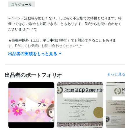
スケジュール
※イベント活動等が忙しくなり、しばらく不定期での待機となります。待
機中ではない場合も対応できることもあります。DMからお問い合わせく
ださいませ(*^_^*))

★待機中以外（土日、平日中抜け時間）でも対応できることもありま
す。DMにてお気軽にお問い合わせください^_^

出品者の実績をもっと見る
＜お客様へ＞

お気に入り登録ならびに閲覧くださいまして

ありがとうございます(*^-^*)

出品者のポートフォリオ
もっと見る
お話しできるのを心より楽しみにしております。

「こんなこと相談していいのかな？」ということがありましたらお気軽
にメッセージ下さいね(*^^*)

声のサンプルはこちらです☆彡

https://youtu.be/6sW2_s8AVZ0
