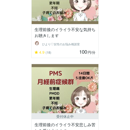
生理前後のイライラ不安な気持ち
お聴きします
ひより♡女性のお悩み相談室
100
4.9
円
/分
(18)
受付休止中
生理前後のイライラ不安悲しみ苦