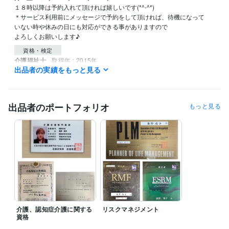
１８時以降は予約入れて頂ければ嬉しいです(*^-^*)

＊サービス利用前にメッセージで予約をして頂ければ、待機になって

いない時や休みの日にも対応ができる事がありますので

よろしくお願いします♪
資格・検定
介護福祉士
取得年 : 2015年
出品者の実績をもっと見る
介護支援専門員
取得年 : 2006年
リスクマネジャー
取得年 : 2012年
出品者のポートフォリオ
もっと見る
介護、認知症介護に関する
リスクマネジメント
資格