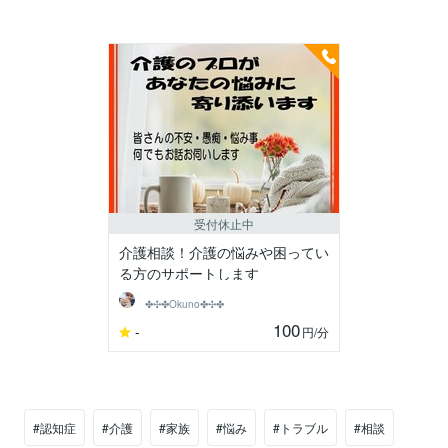
受付休止中
介護相談！介護の悩みや困ってい
る方のサポートします
✤✣✤Okuno✤✣✤
100
-
円
/分
#認知症
#介護
#家族
#悩み
#トラブル
#相談