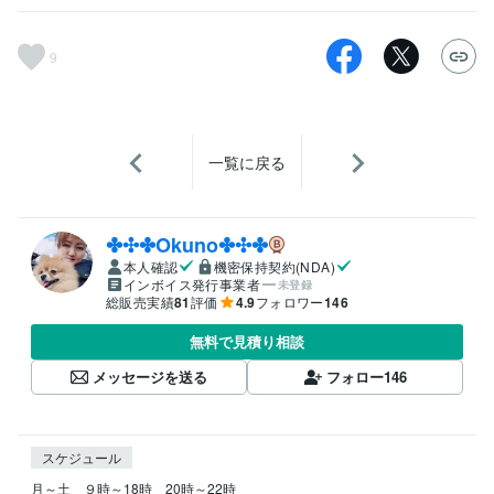
9
一覧に戻る
✤✣✤Okuno✤✣✤
本人確認
機密保持契約(NDA)
インボイス発行事業者
未登録
総販売実績
81
評価
4.9
フォロワー
146
無料で見積り相談
メッセージを送る
フォロー
146
スケジュール
月～土　９時～18時　20時～22時
