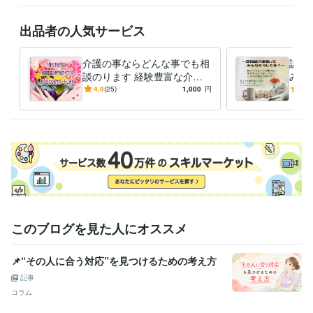
出品者の人気サービス
介護の事ならどんな事でも相
認知
談のります 経験豊富な介護
みを
の専門家があなたの心をサポ
症の
4.9
(25)
1,000
円
5.0
ートします！
いサポ
このブログを見た人にオススメ
📌“その人に合う対応”を見つけるための考え方
記事
コラム