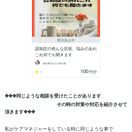
受付休止中
認知症の色んな症状、悩みのあれ
これ何でも聞きます
✤✣✤Okuno✤✣✤
100
-
円
/分
✥✥✥同じような相談を受けたことがあります
その時の対策や対応を紹介させて
頂きます✥✥✥
私がケアマネジャーをしている時に同じような事で