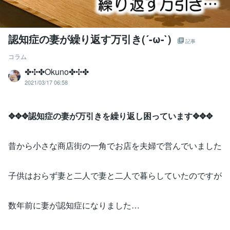
認知症の妻が繰り返す万引き(´-ω-`)
記事
コラム
✤✣✤Okuno✤✣✤
2021/03/17 06:58
✥✥✥認知症の妻が万引きを繰り返し困っています✥✥✥
昔から小さな商店街の一角でお店を夫婦で営んでいました
子供はおらず妻と二人で妻と二人で暮らしていたのですが
数年前に妻が認知症になりました…