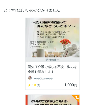
どうすればいいのか分かりません
受付休止中
認知症介護で感じる不安、悩みを
全部お聞きします
✤✣✤Okuno✤✣✤
1,000
5.0
円
(7)