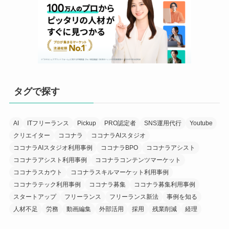
タグで探す
AI
ITフリーランス
Pickup
PRO認定者
SNS運用代行
Youtube
クリエイター
ココナラ
ココナラAIスタジオ
ココナラAIスタジオ利用事例
ココナラBPO
ココナラアシスト
ココナラアシスト利用事例
ココナラコンテンツマーケット
ココナラスカウト
ココナラスキルマーケット利用事例
ココナラテック利用事例
ココナラ募集
ココナラ募集利用事例
スタートアップ
フリーランス
フリーランス新法
事例を知る
人材不足
労務
動画編集
外部活用
採用
残業削減
経理