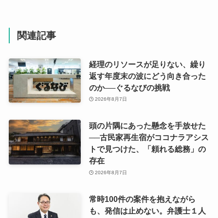
関連記事
経理のリソースが足りない、繰り
返す年度末の波にどう向き合った
のか──ぐるなびの挑戦
2026年8月7日
頭の片隅にあった懸念を手放せた
──古民家再生宿がココナラアシス
トで見つけた、「頼れる総務」の
存在
2026年8月7日
常時100件の案件を抱えながら
も、発信は止めない。弁護士１人