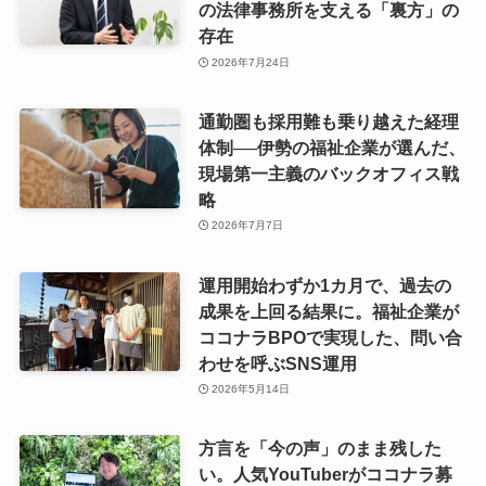
の法律事務所を支える「裏方」の
存在
2026年7月24日
通勤圏も採用難も乗り越えた経理
体制──伊勢の福祉企業が選んだ、
現場第一主義のバックオフィス戦
略
2026年7月7日
運用開始わずか1カ月で、過去の
成果を上回る結果に。福祉企業が
ココナラBPOで実現した、問い合
わせを呼ぶSNS運用
2026年5月14日
方言を「今の声」のまま残した
い。人気YouTuberがココナラ募