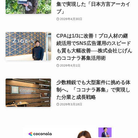
集で実現した「日本方言アーカイ
ブ」
2026年4月30日
CPAは1/3に改善！プロ人材の継
続活用でSNS広告運用のスピード
も質も大幅改善──株式会社じげん
のココナラ募集活用術
2026年4月1日
少数精鋭でも大型案件に挑める体
制へ。「ココナラ募集」で実現し
た分業と成長戦略
2026年3月18日