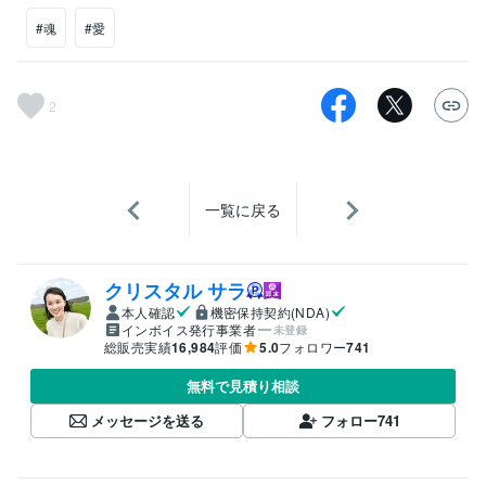
#魂
#愛
2
一覧に戻る
クリスタル サラ
本人確認
機密保持契約(NDA)
インボイス発行事業者
未登録
総販売実績
16,984
評価
5.0
フォロワー
741
無料で見積り相談
メッセージを送る
フォロー
741