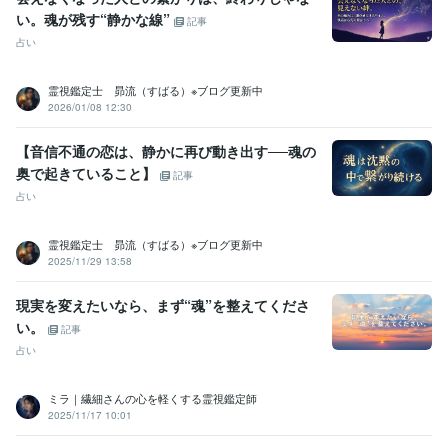
い。魂が残す“静かな線”
記事
占い
霊視鑑定士 昴流（すばる）※ブログ更新中
2026/01/08 12:30
【音信不通の恋は、静かに再び動き出す──魂の
奥で起きていること】
記事
占い
霊視鑑定士 昴流（すばる）※ブログ更新中
2025/11/29 13:58
現実を変えたいなら、まず“魂”を整えてくださ
い。
記事
占い
ミラ｜繊細さんの心を軽くする霊視鑑定師
2025/11/17 10:01