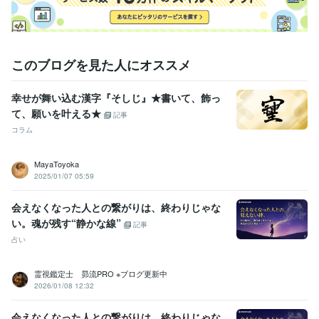
誰かのきっかけになれば嬉しく思います。

ベストなタイミングで繋がれることを、

心より楽しみにしています。
このブログを見た人にオススメ
経験職種
営業 / 営業事務・アシスタント
経験年数 : 2年
事務・ビジネスサポート / 事務（一般事務）
経験年数 : 9年
幸せが舞い込む漢字『そしじ』★書いて、飾っ
ライフスタイル・その他 / 占い師
経験年数 : 10年
て、願いを叶える★
記事
ライフスタイル・その他 / カウンセラー・コーチ
経験年数 : 10年
コラム
資格・検定
実用英語技能検定準1級
取得年 : 1992年
MayaToyoka
2025/01/07 05:59
認定レイキヒーラー
取得年 : 2010年
得意分野
会えなくなった人との繋がりは、終わりじゃな
悩み相談・カウンセリング
クリスタルカードリーディング
い。魂が残す“静かな線”
記事
占い
語学力
英語
日常会話レベル
霊視鑑定士 昴流PRO ※ブログ更新中
2026/01/08 12:32
会えなくなった人との繋がりは、終わりじゃな