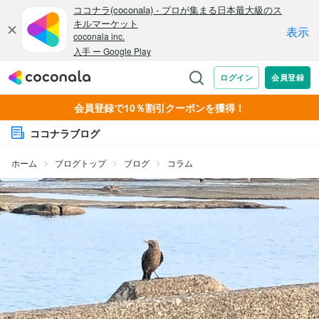
会員登録で10％割引クーポンを獲得！
ココナラブログ
ホーム
ブログトップ
ブログ
コラム