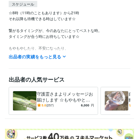
スケジュール
☆8時（11時のこともあります）から21時

それ以降も待機できる時はしています☆

繋がるタイミングが、今のあなたにとってベストな時。

タイミングが合う時にお待ちしています☆

もやもやしたり、不安になったり、

一人ではどうしようもない時に、

出品者の実績をもっと見る
「拠り所」「駆け込み寺」と表現してくださる方もいらっしゃいまし
た。

迷いやもやもやが、

出品者の人気サービス
気づきや「楽になるきっかけ」へと変わることがあります。

気持ちの切り替わりの、ひとつのきっかけになれたら嬉しいです。

守護霊さまよりメッセージお
自分
届けします ☆もやもやと不
癒し
ブログでは、湧いてきた言葉を綴っています。

安でいっぱいの方へ一言☆
リス
5.0
(257)
6,000
円
5.0
自然の中にいる時間や、写真を撮った瞬間なども、

ませ
そのままの感覚で載せています。

へ
皆さまからのご感想は、

同じような状況にいる方の支えになることもあります。

それぞれの気づきが、
