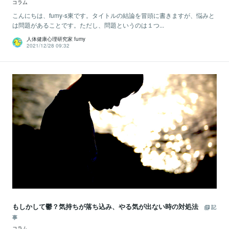
コラム
こんにちは、fumy-s東です。タイトルの結論を冒頭に書きますが、悩みと
は問題があることです。ただし、問題というのは１つ...
人体健康心理研究家 fumy
2021/12/28 09:32
もしかして鬱？気持ちが落ち込み、やる気が出ない時の対処法
記
事
コラム