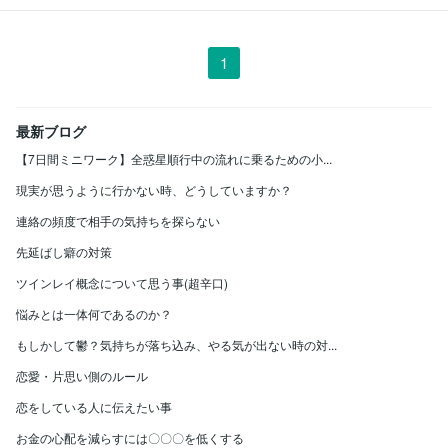
1
最新ブログ
【7日間ミニワーク】全惑星順行中の流れに乗るための小...
現実が思うように行かない時、どうしていますか？
連絡の頻度で相手の気持ちを探らない
先延ばし癖の対策
ツインレイ概念について思う事(超辛口)
悩みとは一体何であるのか？
もしかして鬱？気持ちが落ち込み、やる気が出ない時の対...
恋愛・片思い側のルール
恋をしている人に伝えたい事
お金の心配を減らすには〇〇〇を低くする