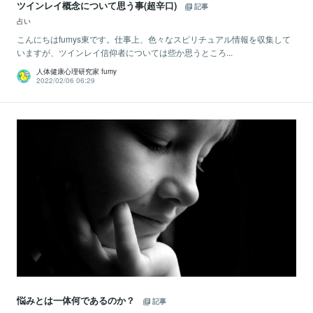
ツインレイ概念について思う事(超辛口)
記事
占い
こんにちはfumys東です。仕事上、色々なスピリチュアル情報を収集して
いますが、ツインレイ信仰者については些か思うところ...
人体健康心理研究家 fumy
2022/02/06 06:29
悩みとは一体何であるのか？
記事