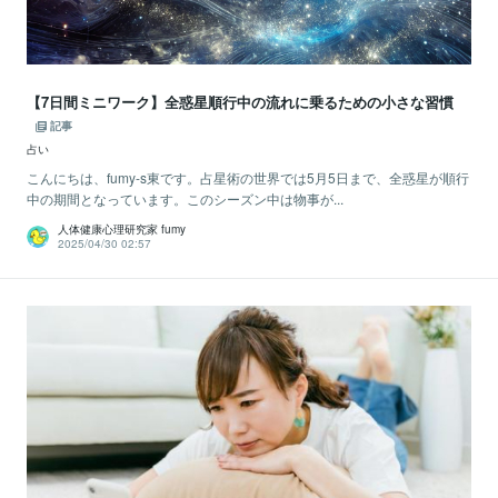
【7日間ミニワーク】全惑星順行中の流れに乗るための小さな習慣
記事
占い
こんにちは、fumy-s東です。占星術の世界では5月5日まで、全惑星が順行
中の期間となっています。このシーズン中は物事が...
人体健康心理研究家 fumy
2025/04/30 02:57