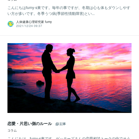
こんにちはfumy-s東です。毎年の事ですが、冬期は心も体もダウンしやす
い方が多いです。冬季うつ病(季節性情動障害)とい...
人体健康心理研究家 fumy
2021/12/24 09:37
恋愛・片思い側のルール
記事
コラム
こんにちは、fumy-s東です。ゲッターズさんの恋愛相談トークの中でそう