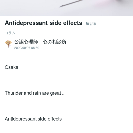
Antidepressant side effects
記事
コラム
公認心理師 心の相談所
2022/09/27 08:50
Osaka.
Thunder and rain are great ...
Antidepressant side effects