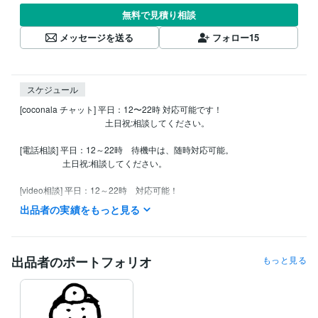
無料で見積り相談
メッセージを送る
フォロー
15
スケジュール
[coconala チャット] 平日：12〜22時 対応可能です！

　　　　　　　　　　土日祝:相談してください。

[電話相談] 平日：12～22時　待機中は、随時対応可能。

　　　　　土日祝:相談してください。

[video相談] 平日：12～22時　対応可能！

　　　　　土日祝:相談してください。出来る限対応いたします！！

出品者の実績をもっと見る
messageは、24時間受付しております。

質問などありましたら、遠慮なくしてね☆彡

出品者のポートフォリオ
もっと見る
事前に、日時・時間・質問などを

打ち合わせて、納得してから、スタートしましょう!　
