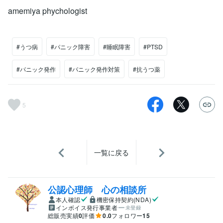
amemiya phychologist
#うつ病
#パニック障害
#睡眠障害
#PTSD
#パニック発作
#パニック発作対策
#抗うつ薬
5
一覧に戻る
公認心理師 心の相談所
本人確認
機密保持契約(NDA)
インボイス発行事業者
未登録
総販売実績
0
評価
0.0
フォロワー
15