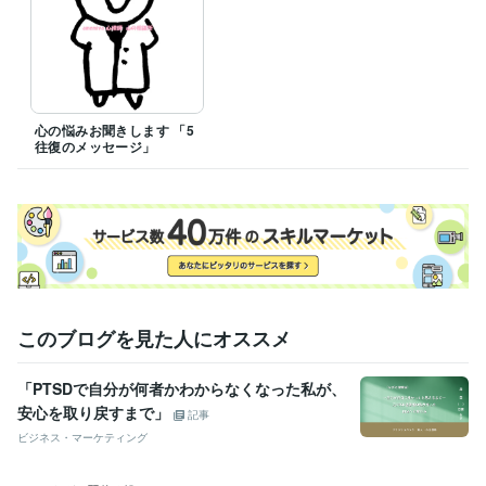
※ 上記の時間帯、ご都合つかない方は、一度ご相談ください。

心の悩みお聞きします 「5
資格・検定
往復のメッセージ」
正看護師 登録番号 第15164
取得年 : 1995年
公認心理師 登録番号 第27859
取得年 : 2019年
日本精神科看護協会 精神科薬物療法 看護Ⅰ 課程修了
取得年 : 2
014年
得意分野
悩み相談・カウンセリング
不安感強い・孤独・対人恐怖
hsp・神経
症・パニック障害
恋愛・学校・職場の人間関係
不登校.子育ての悩み
心の悩み、心の病気
このブログを見た人にオススメ
学習指導・資格・キャリア相談
看護学生・看護師さんの悩み
看護学
生の国家試験サポート
コミュニケーショントレーニング
「PTSDで自分が何者かわからなくなった私が、
看護学生・看護師
安心を取り戻すまで」
記事
ビジネス・マーケティング