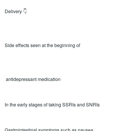
Delivery 👇
Side effects seen at the beginning of
antidepressant medication
In the early stages of taking SSRIs and SNRIs
Gastrointestinal symptoms such as nausea