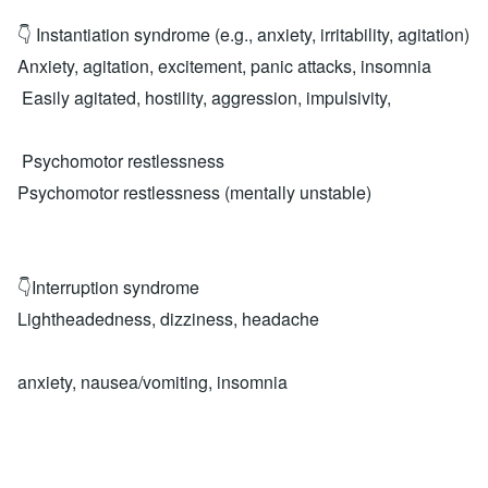
👇 Instantiation syndrome (e.g., anxiety, irritability, agitation)
Anxiety, agitation, excitement, panic attacks, insomnia
Easily agitated, hostility, aggression, impulsivity,
Psychomotor restlessness
Psychomotor restlessness (mentally unstable)
👇Interruption syndrome
Lightheadedness, dizziness, headache
anxiety, nausea/vomiting, insomnia