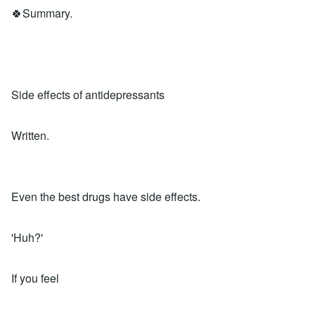
🍀Summary.
Side effects of antidepressants
Written.
Even the best drugs have side effects.
'Huh?'
If you feel