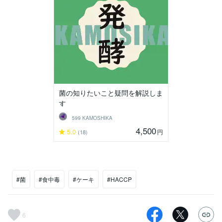
菌の知りたいこと疑問を解説しま
す
599 KAMOSHIKA
4,500
5.0
円
(18)
#菌
#食中毒
#ケーキ
#HACCP
6