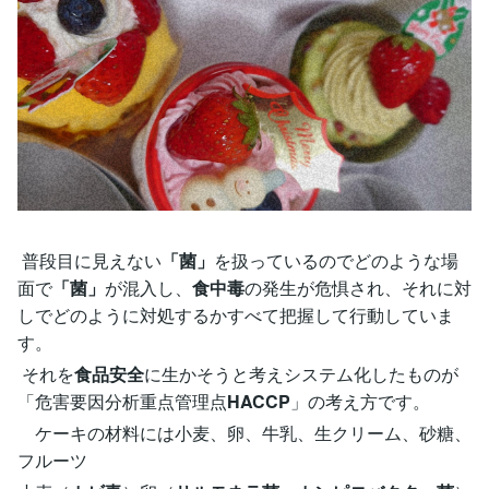
普段目に見えない
「菌」
を扱っているのでどのような場
面で
「菌」
が混入し、
食中毒
の発生が危惧され、それに対
しでどのように対処するかすべて把握して行動していま
す。
それを
食品安全
に生かそうと考えシステム化したものが
「危害要因分析重点管理点
HACCP
」の考え方です。
ケーキの材料には小麦、卵、牛乳、生クリーム、砂糖、
フルーツ