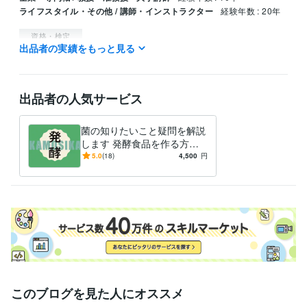
ライフスタイル・その他 / 講師・インストラクター
経験年数 : 20年
資格・検定
出品者の実績をもっと見る
毒物劇物取扱責任者
取得年 : 1993年
中学校教諭免許
取得年 : 1993年
高等学校教諭免許
取得年 : 1993年
食品衛生管理者
取得年 : 1993年
出品者の人気サービス
食品衛生責任者
取得年 : 1993年
有機溶剤作業主任者
取得年 : 2007年
菌の知りたいこと疑問を解説
アロマテラピー検定1級
取得年 : 2005年
します 発酵食品を作る方、
ボイラー取扱技能者
取得年 : 2005年
食べる方へ、欠かせない
5.0
(18)
4,500
円
「菌」の事解説します
得意分野
住まい・美容・生活相談
発酵食品など菌の話とことん語り、答えま
す
食生活
このブログを見た人にオススメ