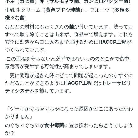
小麦（
カビ毒
）卵（
サルモネラ菌
、
カンピロバクター菌
）
牛乳 生クリーム（
黄色ブドウ球菌
）、フルーツ（
多種多
様々な菌
）
などどの材料にもたくさんの
菌
が付いています。洗っても
すべて取り除くことは出来ず、食品中で増えます。これを
安全に製造から口に入るまで届けるために
HACCP工程
が
つくられています。
この工程を守らないと必ずではないもののどこかで食中
毒危害が発生する可能性が高まってしまいます。
更に問題が起きた時にどこで問題が起こったのかすぐに
たどることができるように
HACCP工程
では
トレーサビリ
ティシステム
を施しています。
「ケーキがぐちゃぐちゃになった原因がどこにあったかわ
かりません」
のぐちゃぐちゃが
食中毒菌
に置き換わったらどうでしょう
か？