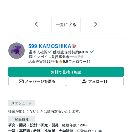
一覧に戻る
599 KAMOSHIKA
本人確認
機密保持契約(NDA)
インボイス発行事業者
未登録
総販売実績
22
評価
5.0
フォロワー
11
無料で見積り相談
メッセージを送る
フォロー
11
スケジュール
授業が忙しくないときは随時対応いたします。
経験職種
研究・開発・設計 / 研究・開発
経験年数 : 29年
士業・専門職 / 教授・准教授・大学講師
経験年数 : 10年