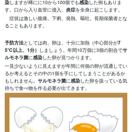
染
しますが稀にに10から100個でも
感染
した例もありま
す。口から入り血管に侵入、
炎症
を全身に起こします。
症状は激しい腹痛、下痢、発熱、嘔吐。長期保菌者とな
ることもあります。
予防方法
としては肉、卵は、十分に加熱（中心部分が
7
5℃以上、1分）
しましょう。年間10万個に3個の割合で
サ
ルモネラ菌
に
感染
した卵が見つかります。
一見少ないように見えますが年間に何個の卵が流通してい
るか考えるとその中の1個を手にしてしまうことがあるか
もしれません。
サルモネラ菌
に
感染
した卵を扱っている気
持ちで食べ物を作る必要が出てきます。