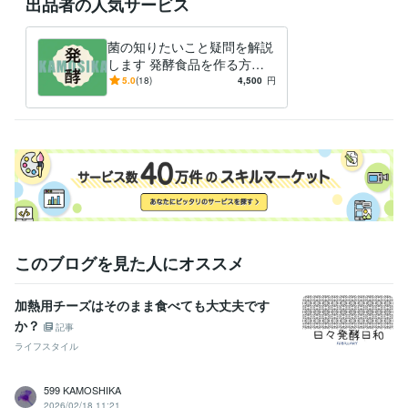
出品者の人気サービス
食品衛生責任者
取得年 : 1993年
有機溶剤作業主任者
取得年 : 2007年
菌の知りたいこと疑問を解説
アロマテラピー検定1級
取得年 : 2005年
します 発酵食品を作る方、
ボイラー取扱技能者
取得年 : 2005年
食べる方へ、欠かせない
5.0
(18)
4,500
円
「菌」の事解説します
得意分野
住まい・美容・生活相談
発酵食品など菌の話とことん語り、答えま
す
食生活
このブログを見た人にオススメ
加熱用チーズはそのまま食べても大丈夫です
か？
記事
ライフスタイル
599 KAMOSHIKA
2026/02/18 11:21