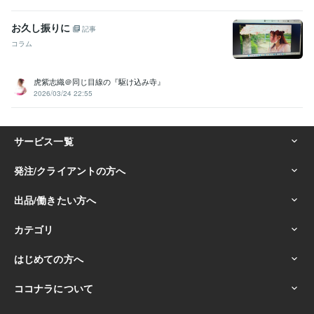
お久し振りに
記事
コラム
虎紫志織＠同じ目線の『駆け込み寺』
2026/03/24 22:55