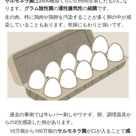
サルモネラ菌
は2500種類くらいの仲間を表したものにな
ります。
グラム陰性菌
の
通性嫌気性
の
細菌
です。
生の肉、特に鶏肉や鶏卵を汚染することが多く卵の中が感
染していることもあります。乾燥にもわりと強いです。
過去の事例では牛レバー刺しやウナギ、卵、調理器具か
らの2次感染した例があります。
10万個から100万個の
サルモネラ菌
が口が入ることで
感