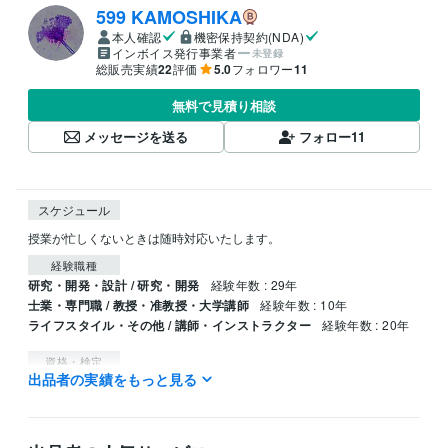
599 KAMOSHIKA
本人確認
機密保持契約(NDA)
インボイス発行事業者
未登録
総販売実績
22
評価
5.0
フォロワー
11
無料で見積り相談
メッセージを送る
フォロー
11
スケジュール
授業が忙しくないときは随時対応いたします。
経験職種
研究・開発・設計 / 研究・開発
経験年数 : 29年
士業・専門職 / 教授・准教授・大学講師
経験年数 : 10年
ライフスタイル・その他 / 講師・インストラクター
経験年数 : 20年
資格・検定
出品者の実績をもっと見る
毒物劇物取扱責任者
取得年 : 1993年
中学校教諭免許
取得年 : 1993年
高等学校教諭免許
取得年 : 1993年
食品衛生管理者
取得年 : 1993年