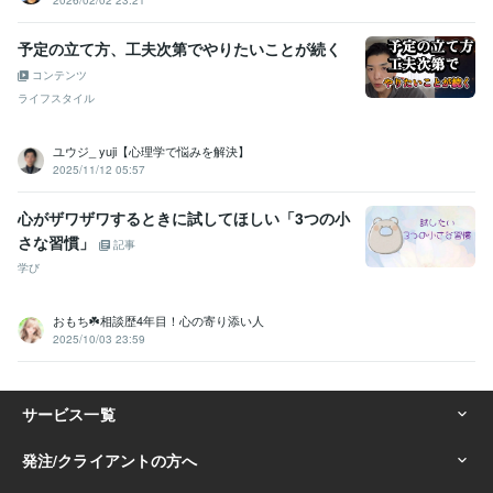
2026/02/02 23:21
予定の立て方、工夫次第でやりたいことが続く
コンテンツ
ライフスタイル
ユウジ_ yuji【心理学で悩みを解決】
2025/11/12 05:57
心がザワザワするときに試してほしい「3つの小
さな習慣」
記事
学び
おもち☘️相談歴4年目！心の寄り添い人
2025/10/03 23:59