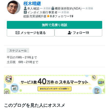
桜木晴継
本人確認
機密保持契約(NDA)
未登録
未登録
インボイス発行事業者
未登録
総販売実績
0
評価
0.0
フォロワー
19
無料で見積り相談
メッセージを送る
フォロー
19
スケジュール
平日の19時～21時まで

土日祝　6時～21時まで
このブログを見た人にオススメ