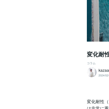
変化耐
コラム
kazaa
2024/02/
変化耐性（
は非常に重