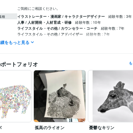
ご気軽にご相談ください。
イラストレーター・漫画家 / キャラクターデザイナー
経験年数 : 3年
職種
人事 / 人材開発・人材育成・研修
経験年数 : 10年
ライフスタイル・その他 / カウンセラー・コーチ
経験年数 : 7年
ライフスタイル・その他 / アドバイザー
経験年数 : 7年
実績をもっと見る
リーフラス株式会社
2023年3月 ~ 現在
歴
継続力を１０倍向上させる仕組みづくりと思考法
歴
のポートフォリオ
も
PowerPoint:10年
ChatGPT:1年
クリエイ
ツール
学習指導・資格・キャリア相談
コーチングスキル
29期NLPプラ
分野
コース終了
習慣化トレーナー養成コース 第2期 修了
フォトリーディ
オンラインNLPプラクティショナーコース
セルフマネジメント
習慣
継続力
リーダーシップ
速読
セルフコン
思考
マインドセット
マネジメント
集中力
デザイン制作
動物等のデザイン、プロダクトアート
デザイン
感覚
集中
ビジョン
習慣
英語
日常会話レベル
力
バ
孤高のライオン
憂鬱なキリン