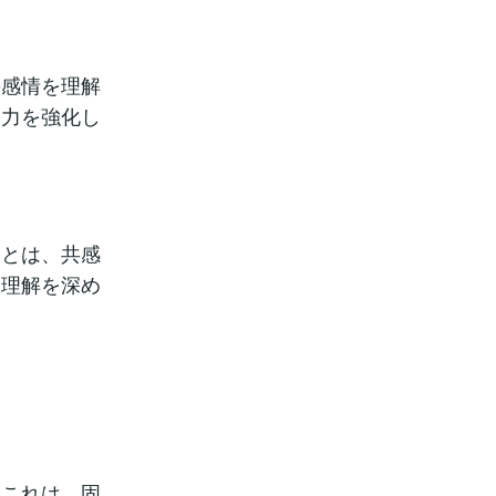
の感情を理解
る力を強化し
ことは、共感
る理解を深め
。これは、固