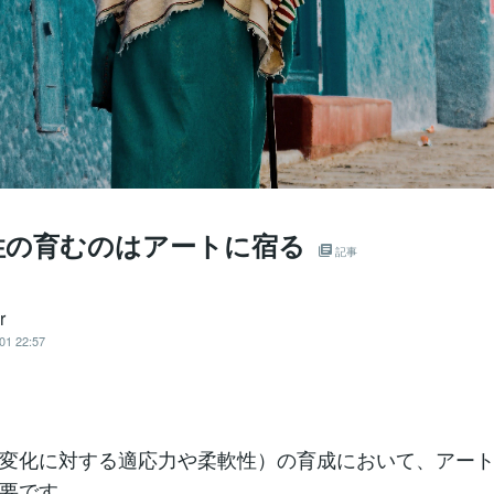
性の育むのはアートに宿る
記事
r
01 22:57
変化に対する適応力や柔軟性）の育成において、アー
要です。