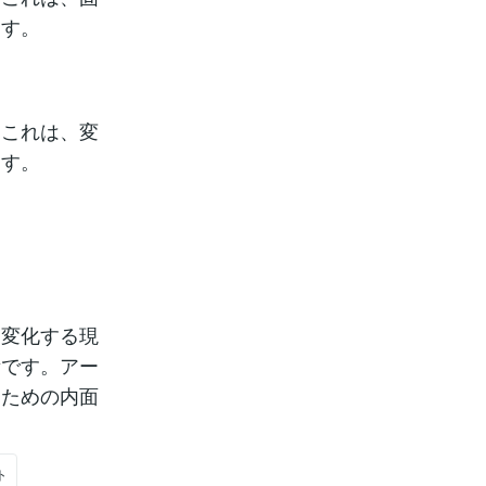
ます。
。これは、変
ます。
に変化する現
素です。アー
るための内面
ト