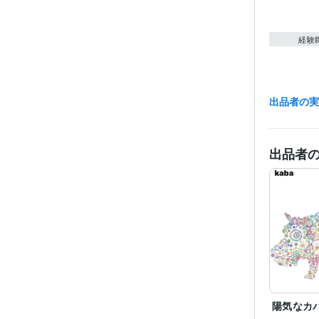
経験
出品者の
職
受賞
出品者
ビジネス・
ティブ
得意
語学
陽気なカ