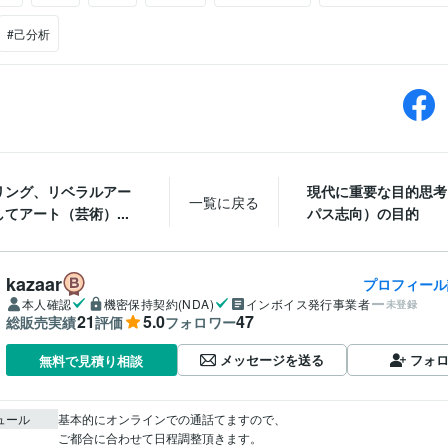
#己分析
リング、リベラルアー
現代に重要な目的思考
一覧に戻る
てアート（芸術）...
パス志向）の目的
kazaar
プロフィール
本人確認
機密保持契約(NDA)
インボイス発行事業者
未登録
21
5.0
47
総販売実績
評価
フォロワー
メッセージを送る
フォ
無料で見積り相談
ュール
基本的にオンラインでの通話てますので、

ご都合に合わせて日程調整頂きます。
