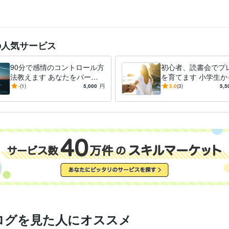
の人気サービス
90分で感情のコントロール方
初心者、読書会でプ
法教えます あなたをパーソ
を育てます 小学生か
ナルコーチングしてアンガー
も短時間で情報収集
-
(1)
5,000
円
5.0
(3)
5,5
マネジメントをします
ゼンの練習まで。
ログを見た人にオススメ