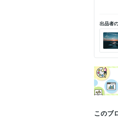
出品者
このブ