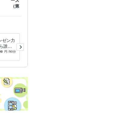
ーズトレーニングコース
（第１期）修了証
レゼン力
あなたのプレゼン力を向上さ
ら誰で
せ、伝え方を教えます 伝え
からプレ
方やプレゼン力はテクニック
00
円
/90分
5.0
(1)
5,000
円
/90分
ではなく、習慣で身につく。