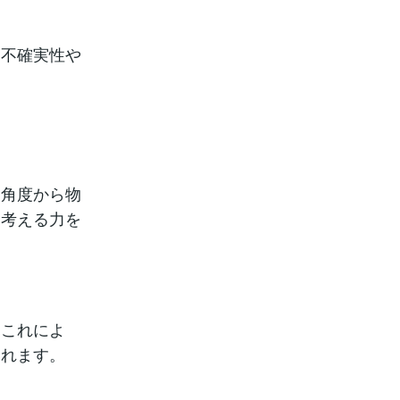
、不確実性や
る角度から物
に考える力を
。これによ
まれます。