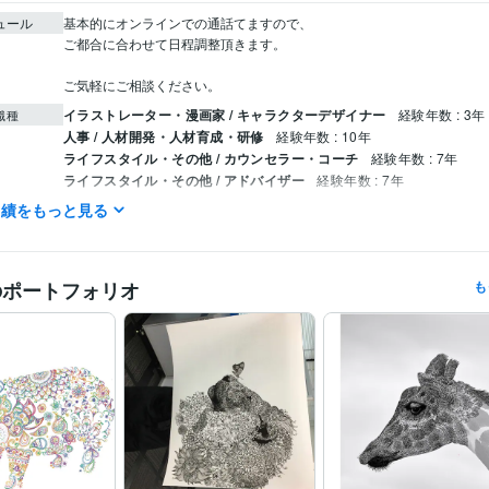
ュール
基本的にオンラインでの通話てますので、

ご都合に合わせて日程調整頂きます。

ご気軽にご相談ください。
イラストレーター・漫画家 / キャラクターデザイナー
経験年数 : 3年
職種
人事 / 人材開発・人材育成・研修
経験年数 : 10年
ライフスタイル・その他 / カウンセラー・コーチ
経験年数 : 7年
ライフスタイル・その他 / アドバイザー
経験年数 : 7年
実績をもっと見る
リーフラス株式会社
2023年3月 ~ 現在
歴
継続力を１０倍向上させる仕組みづくりと思考法
歴
のポートフォリオ
も
PowerPoint:10年
ChatGPT:1年
クリエイ
ツール
学習指導・資格・キャリア相談
コーチングスキル
29期NLPプラ
分野
コース終了
習慣化トレーナー養成コース 第2期 修了
フォトリーディ
オンラインNLPプラクティショナーコース
セルフマネジメント
習慣
継続力
リーダーシップ
速読
セルフコン
思考
マインドセット
マネジメント
集中力
デザイン制作
動物等のデザイン、プロダクトアート
デザイン
感覚
集中
ビジョン
習慣