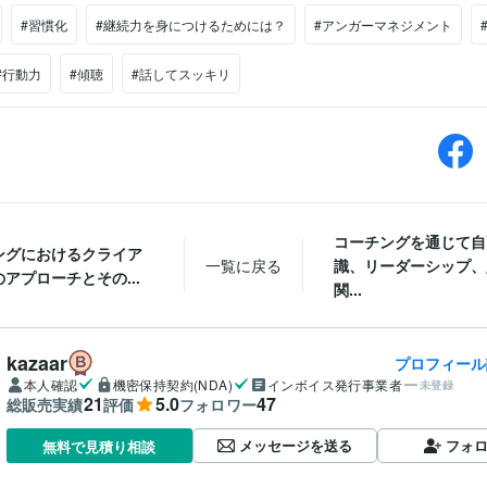
#習慣化
#継続力を身につけるためには？
#アンガーマネジメント
#行動力
#傾聴
#話してスッキリ
コーチングを通じて自
ングにおけるクライア
一覧に戻る
識、リーダーシップ、
アプローチとその...
関...
kazaar
プロフィール
本人確認
機密保持契約(NDA)
インボイス発行事業者
未登録
21
5.0
47
総販売実績
評価
フォロワー
メッセージを送る
フォ
無料で見積り相談