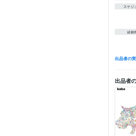
スケジ
経験
出品者の
職
受賞
出品者
ビジネス・
ティブ
得意