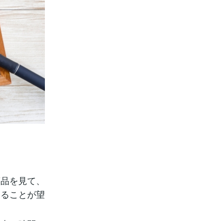
。
商品を見て、
することが望