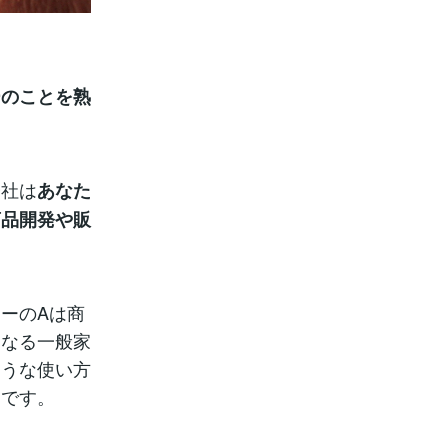
ーのことを熟
会社は
あなた
商品開発や販
ーのAは商
となる一般家
ような使い方
うです。