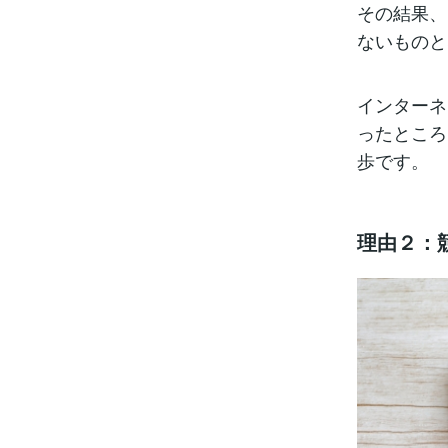
その結果、
ないものと
インターネ
ったところ
歩です。
理由２：