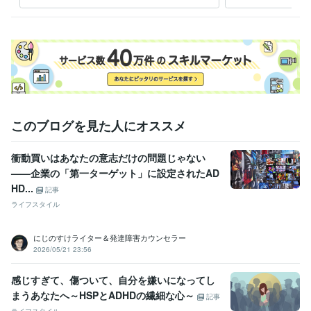
たいから500円でご提供しま
合！
ど離席することがありますが、メッセージいただければ、調整できる場
す
もき
合がありますので、お気軽にご連絡ください。

経験職種
ライフスタイル・その他 / カウンセラー・コーチ
経験年数 : 1年
ライフスタイル・その他 / 公務員
経験年数 : 29年
職歴
このブログを見た人にオススメ
公立学校養護教諭
1983年3月 ~ 2022年2月
ちいこの保健室
2023年6月 ~ 現在
衝動買いはあなたの意志だけの問題じゃない
資格・検定
——企業の「第一ターゲット」に設定されたAD
養護教諭免許
取得年 : 1982年
HD...
記事
日商簿記検定3級
取得年 : 2020年
ライフスタイル
ビジネス・クリエイティブツール
Excel:30年
Excel:30年
PowerPoint:20年
PowerPoint:20年
Word:30年
にじのすけライター＆発達障害カウンセラー
Word:30年
2026/05/21 23:56
得意分野
感じすぎて、傷ついて、自分を嫌いになってし
悩み相談・カウンセリング
学校に関するすべてのこと
まうあなたへ～HSPとADHDの繊細な心～
記事
学校
教育
相談
不登校
保健室
家族問題
コーチング
ライフスタイル