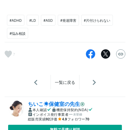
#ADHD
#LD
#ASD
#発達障害
#片付けられない
#悩み相談
7
一覧に戻る
ちいこ☀保健室の先生
本人確認
機密保持契約(NDA)
インボイス発行事業者
未登録
総販売実績
92
評価
4.9
フォロワー
70
無料で見積り相談