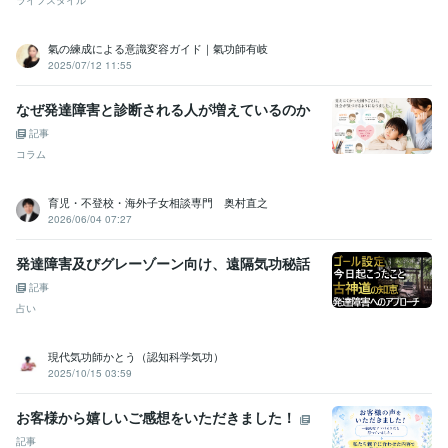
学習指導・資格・キャリア相談
レイキティーチャー
レイキ
癒し
エネルギー
家族問題
学校
不登校
氣の練成による意識変容ガイド｜氣功師有岐
学歴
2025/07/12 11:55
千葉県立養護教諭養成所
1980年3月 ~ 1982年2月
なぜ発達障害と診断される人が増えているのか
記事
コラム
育児・不登校・海外子女相談専門 奥村直之
2026/06/04 07:27
発達障害及びグレーゾーン向け、遠隔気功秘話
記事
占い
現代気功師かとう（認知科学気功）
2025/10/15 03:59
お客様から嬉しいご感想をいただきました！
記事