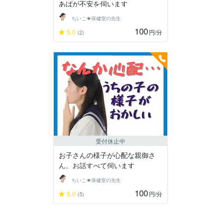
あばが不安を伺います
ちいこ☀保健室の先生
100
5.0
円
/分
(2)
受付休止中
お子さんの様子が心配な親御さ
ん。お話すべて伺います
ちいこ☀保健室の先生
100
5.0
円
/分
(5)