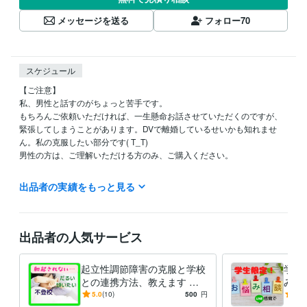
メッセージを送る
フォロー
70
スケジュール
【ご注意】

私、男性と話すのがちょっと苦手です。

もちろんご依頼いただければ、一生懸命お話させていただくのですが、
緊張してしまうことがあります。DVで離婚しているせいかも知れませ
ん。私の克服したい部分です( T_T)

男性の方は、ご理解いただける方のみ、ご購入ください。

なるべくメッセージをいただいてからご購入いただいた方が、いろいろ
出品者の実績をもっと見る
と準備ができます☺️よろしくお願いします。

出品者の人気サービス
【基本的には】

起立性調節障害の克服と学校
学校
毎日９：３０～２4：００待機しています。

との連携方法、教えます こ
み 
の病気を正しく知ってもらい
学生
5.0
(10)
500
円
5.0
メッセージは、24時間受け付けております。外出時、食事中、入浴中な