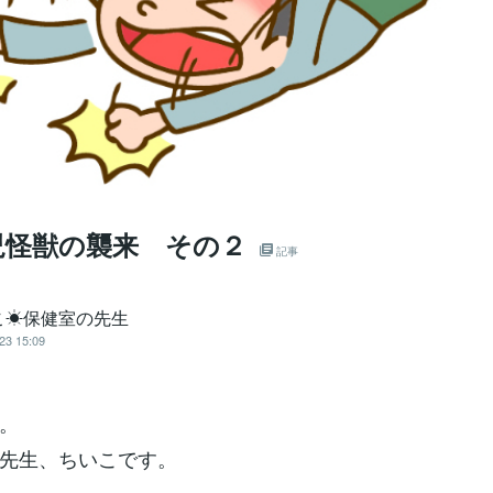
児怪獣の襲来 その２
記事
こ☀保健室の先生
23 15:09
。
先生、ちいこです。