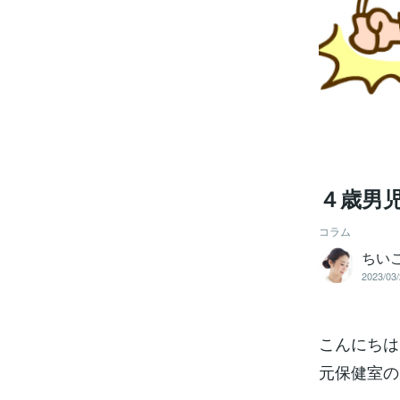
４歳男
コラム
ちい
2023/03/
こんにちは
元保健室の