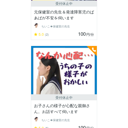
受付休止中
元保健室の先生＆発達障害児のば
あばが不安を伺います
ちいこ☀保健室の先生
100
5.0
円
/分
(2)
受付休止中
お子さんの様子が心配な親御さ
ん。お話すべて伺います
ちいこ☀保健室の先生
100
5.0
円
/分