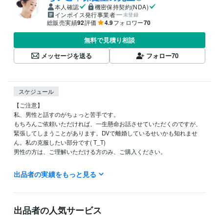
本人確認
機密保持契約(NDA)
インボイス発行事業者
未登録
総販売実績
92
評価
4.9
フォロワー
70
無料で見積り相談
メッセージを送る
フォロー
70
スケジュール
【ご注意】

私、男性と話すのがちょっと苦手です。

もちろんご依頼いただければ、一生懸命お話させていただくのですが、
緊張してしまうことがあります。DVで離婚しているせいかも知れませ
ん。私の克服したい部分です( T_T)

男性の方は、ご理解いただける方のみ、ご購入ください。

なるべくメッセージをいただいてからご購入いただいた方が、いろいろ
出品者の実績をもっと見る
と準備ができます☺️よろしくお願いします。

出品者の人気サービス
【基本的には】
