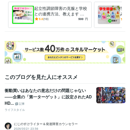
起立性調節障害の克服と学校
学校
毎日９：３０～２4：００待機しています。

との連携方法、教えます こ
み 
の病気を正しく知ってもらい
学生
5.0
(10)
500
円
5.0
メッセージは、24時間受け付けております。外出時、食事中、入浴中な
たいから500円でご提供しま
合！
ど離席することがありますが、メッセージいただければ、調整できる場
す
もき
合がありますので、お気軽にご連絡ください。

経験職種
ライフスタイル・その他 / カウンセラー・コーチ
経験年数 : 1年
ライフスタイル・その他 / 公務員
経験年数 : 29年
職歴
このブログを見た人にオススメ
公立学校養護教諭
1983年3月 ~ 2022年2月
ちいこの保健室
2023年6月 ~ 現在
衝動買いはあなたの意志だけの問題じゃない
資格・検定
——企業の「第一ターゲット」に設定されたAD
養護教諭免許
取得年 : 1982年
HD...
記事
日商簿記検定3級
取得年 : 2020年
ライフスタイル
ビジネス・クリエイティブツール
Excel:30年
Excel:30年
PowerPoint:20年
PowerPoint:20年
Word:30年
にじのすけライター＆発達障害カウンセラー
Word:30年
2026/05/21 23:56