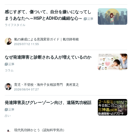
得意分野
感じすぎて、傷ついて、自分を嫌いになってし
悩み相談・カウンセリング
学校に関するすべてのこと
まうあなたへ～HSPとADHDの繊細な心～
記事
学校
教育
相談
不登校
保健室
家族問題
コーチング
学習指導・資格・キャリア相談
レイキティーチャー
ライフスタイル
レイキ
癒し
エネルギー
家族問題
学校
不登校
氣の練成による意識変容ガイド｜氣功師有岐
学歴
2025/07/12 11:55
千葉県立養護教諭養成所
1980年3月 ~ 1982年2月
なぜ発達障害と診断される人が増えているのか
記事
コラム
育児・不登校・海外子女相談専門 奥村直之
2026/06/04 07:27
発達障害及びグレーゾーン向け、遠隔気功秘話
記事
占い
現代気功師かとう（認知科学気功）