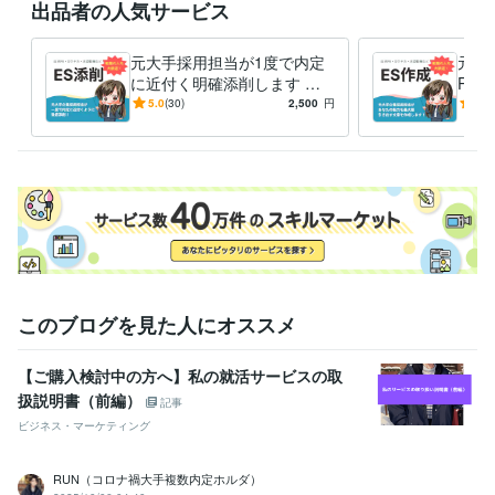
出品者の人気サービス
元大手採用担当が1度で内定
元大
に近付く明確添削します 誰
R・
よりも分かり易いES・自己P
手採
5.0
(30)
2,500
円
4.9
R・ガクチカ・志望動機添
多数
削！
このブログを見た人にオススメ
【ご購入検討中の方へ】私の就活サービスの取
扱説明書（前編）
記事
ビジネス・マーケティング
RUN（コロナ禍大手複数内定ホルダ）