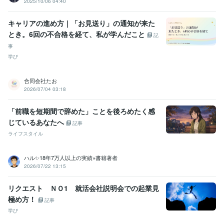
2025/10/06 04:40
キャリアの進め方｜「お見送り」の通知が来た
とき。6回の不合格を経て、私が学んだこと
記
事
学び
合同会社たお
2026/07/04 03:18
「前職を短期間で辞めた」ことを後ろめたく感
じているあなたへ
記事
ライフスタイル
ハル✨18年7万人以上の実績×書籍著者
2026/07/22 13:15
リクエスト ＮＯ1 就活会社説明会での起業見
極め方！
記事
学び