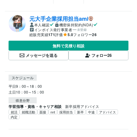
元大手企業採用担当ami
本人確認
機密保持契約(NDA)
インボイス発行事業者
未登録
総販売実績
171
評価
5.0
フォロワー
26
無料で見積り相談
メッセージを送る
フォロー
26
スケジュール
平日9：00～18：00

土日10：00～15：00
得意分野
学習指導・資格・キャリア相談
新卒採用アドバイス
就活
就職活動
面接
nnt
採用担当
新卒
中途
アドバイス
内定