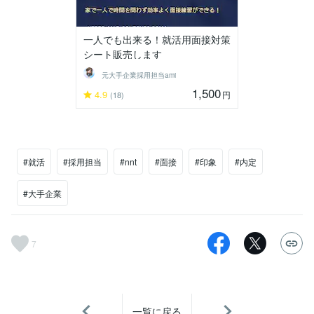
一人でも出来る！就活用面接対策
シート販売します
元大手企業採用担当ami
1,500
4.9
円
(18)
#就活
#採用担当
#nnt
#面接
#印象
#内定
#大手企業
7
一覧に戻る