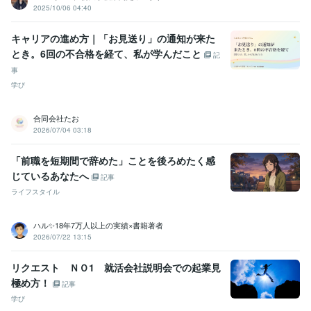
2025/10/06 04:40
キャリアの進め方｜「お見送り」の通知が来た
とき。6回の不合格を経て、私が学んだこと
記
事
学び
合同会社たお
2026/07/04 03:18
「前職を短期間で辞めた」ことを後ろめたく感
じているあなたへ
記事
ライフスタイル
ハル✨18年7万人以上の実績×書籍著者
2026/07/22 13:15
リクエスト ＮＯ1 就活会社説明会での起業見
極め方！
記事
学び