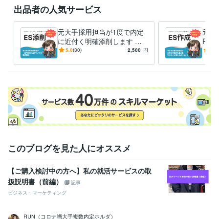
出品者の人気サービス
元大手採用担当が1度で内定
元大
に近付く明確添削します 誰
R・
よりも分かり易いES・自己P
手採
5.0
(30)
2,500
円
4.9
R・ガクチカ・志望動機添
多数
削！
このブログを見た人にオススメ
【ご購入検討中の方へ】私の就活サービスの取
扱説明書（前編）
記事
ビジネス・マーケティング
RUN（コロナ禍大手複数内定ホルダ）