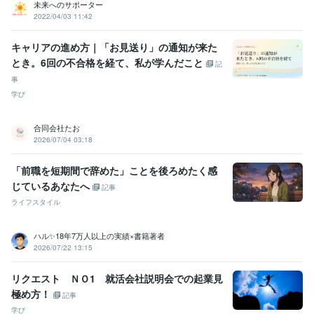
未来へのサポーター
2022/04/03 11:42
キャリアの進め方｜「お見送り」の通知が来た
とき。6回の不合格を経て、私が学んだこと
記
事
学び
合同会社たお
2026/07/04 03:18
「前職を短期間で辞めた」ことを後ろめたく感
じているあなたへ
記事
ライフスタイル
ハル✨18年7万人以上の実績×書籍著者
2026/07/22 13:15
リクエスト ＮＯ1 就活会社説明会での起業見
極め方！
記事
学び