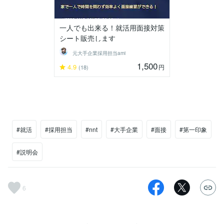
一人でも出来る！就活用面接対策
シート販売します
元大手企業採用担当ami
1,500
4.9
円
(18)
#就活
#採用担当
#nnt
#大手企業
#面接
#第一印象
#説明会
6