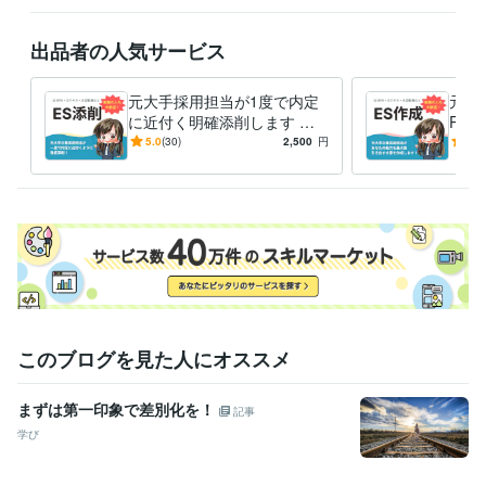
出品者の人気サービス
元大手採用担当が1度で内定
元大
に近付く明確添削します 誰
R・
よりも分かり易いES・自己P
手採
5.0
(30)
2,500
円
4.9
R・ガクチカ・志望動機添
多数
削！
このブログを見た人にオススメ
まずは第一印象で差別化を！
記事
学び