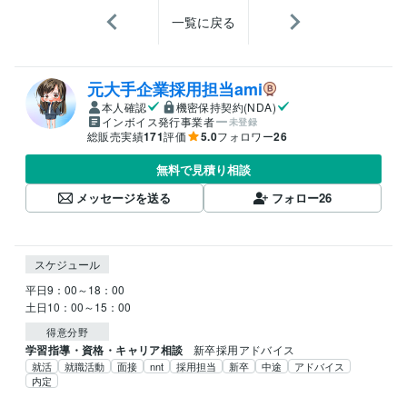
一覧に戻る
元大手企業採用担当ami
本人確認
機密保持契約(NDA)
インボイス発行事業者
未登録
総販売実績
171
評価
5.0
フォロワー
26
無料で見積り相談
メッセージを送る
フォロー
26
スケジュール
平日9：00～18：00

土日10：00～15：00
得意分野
学習指導・資格・キャリア相談
新卒採用アドバイス
就活
就職活動
面接
nnt
採用担当
新卒
中途
アドバイス
内定