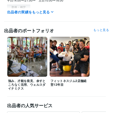
平日14:00〜/21:00〜　土日10:00〜16:00
資格・検定
出品者の実績をもっと見る
ウェルスダイナミクスプラクティショナー
取得年 : 2016年
ウェルスダイナミクスシニアプラクティショナー
取得年 : 2016年
ウェルスダイナミクスコンサルタント
取得年 : 2017年
ウェルスダイナミクストレーナー（資格発行者）
取得年 : 2018年
出品者のポートフォリオ
もっと見る
ウェルスダイナミクスアンバサダー（日本に6人）
取得年 : 2020年
得意分野
ビジネス代行・事務代行
独立起業
副業、複業
ビジネスの強み、才
能診断
独立から起業までの伴走
独立起業
副業
複業
自己分析
強み
才能
キャリア
仕事
働きがい
生きがい
学習指導・資格・キャリア相談
転職、適職
コーチ、カウンセラー起
業
ビジネスの強み、才能診断
キャリア、転職に関する壁打ち相手に
転職
適職
自己分析
強み
才能
キャリア
仕事
相談
働きがい
生きがい
強み、才能を発見、余すと
フィットネスジム2店舗経
ころなく活用、ウェルスダ
営12年目
イナミクス
出品者の人気サービス