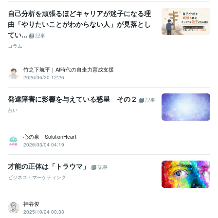
自己分析を頑張るほどキャリアが迷子になる理
由「やりたいことがわからない人」が見落とし
てい...
記事
コラム
竹之下航平｜AI時代の自走力育成支援
2026/06/20 12:26
発達障害に影響を与えている惑星 その２
記事
占い
心の泉 SolutionHeart
2026/03/04 04:19
才能の正体は「トラウマ」
記事
ビジネス・マーケティング
神谷俊
2025/10/24 00:33