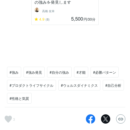
の強みを発見します
高橋 友幸
5,500
4.9
円
/30分
(8)
#強み
#強み発見
#自分の強み
#才能
#必勝パターン
#プロダクトライフサイクル
#ウェルスダイナミクス
#自己分析
#性格と気質
3