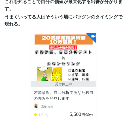
これを知ることで自分の
価値が最大化する出番が分かりま
す。
うまくいってる人はそういう場にバツグンのタイミングで
現れる。
受付休止中
才能診断、自己分析であなた独自
の強みを発見します
高橋 友幸
5,500
4.9
円
/30分
(8)