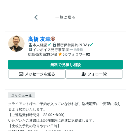
一覧に戻る
高橋 友幸
本人確認
機密保持契約(NDA)
インボイス発行事業者
未登録
総販売実績
29
評価
5.0
フォロワー
82
無料で見積り相談
メッセージを送る
フォロー
82
スケジュール
クライアント様のご予約が入っていなければ、臨機応変にご要望に添え
るよう努力いたします。

【ご連絡受付時間外　22:00〜8:00】

いただいたご連絡は上記時間外に迅速に返信致します。

【比較的予約の取りやすい日時】
