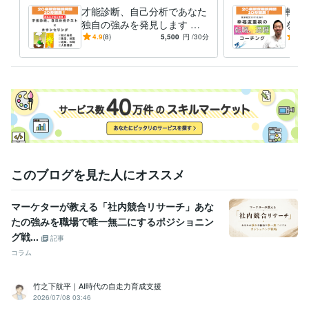
才能診断、自己分析であなた
転職
独自の強みを発見します 独
を活
立起業、副業、転職でのあな
自己
4.9
(8)
5,500
円
/30分
5.0
たの才能の活かし方がわか
職種
る！
いを
このブログを見た人にオススメ
マーケターが教える「社内競合リサーチ」あな
たの強みを職場で唯一無二にするポジショニン
グ戦...
記事
コラム
竹之下航平｜AI時代の自走力育成支援
2026/07/08 03:46