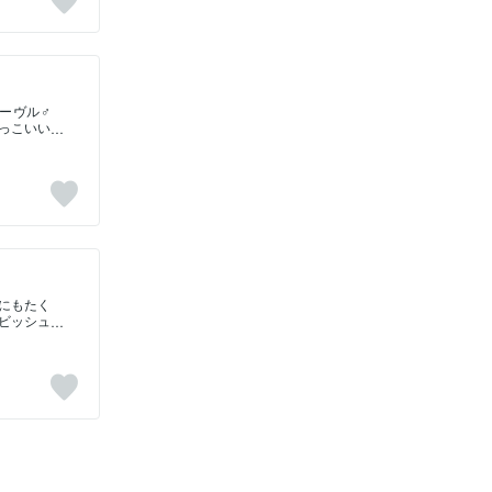
ファンサ
で勝利し
ースでも
われまし
あります
間を魅了
ーヴル♂
が気に入
っこいい
れてスタ
ールドシ
かない面
る、とい
すいナイ
じです。
てほぼほ
イプです
は品性あ
と言われ
きゃ気が
にもたく
ろもあり
ビッシュ
レース後
成...
が出ない
の決めた
してその
てしまい
れずに生
価値観を
特別な才