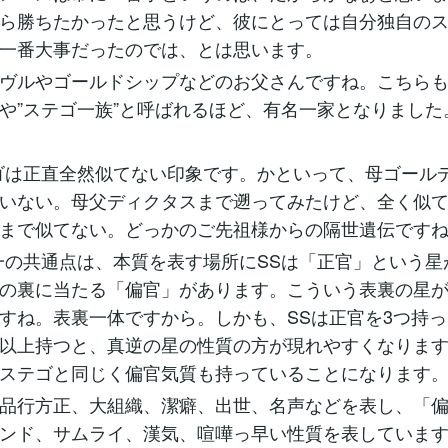
ら勝ちたかったと思うけど、彼にとっては自分独自の
一番大事だったのでは、とは思います。
ヴルやゴールドシップなどのお父さんですね。こちら
や”ステゴ一族”と呼ばれるほど、有名一家となりました
ゴは正直全然似てない印象です。かといって、母ゴール
いない。母父ディクタスまで遡ってみたけど、全く似
まで似てない。どっかのご先祖様からの隔世遺伝です
一の共通点は、本質を表す場所にSSは「正官」という星
の裏に当たる「偏官」があります。こういう表裏の星
すね。表裏一体ですから。しかも、SSは正官を3つ持
以上持つと、真逆の星の性質の方が現れやすくなります
ステゴと同じく偏官気質も持っていることになります
品行方正、大組織、潔癖、出世、名声などを表し、「
ンド、サムライ、漢気、喧嘩っ早い性質を表していま