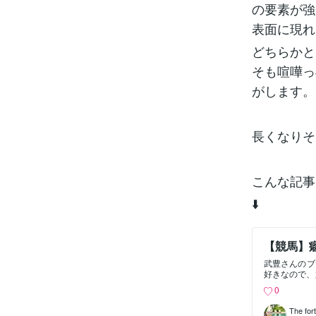
の要素が強
表面に現れ
どちらかと
そも喧嘩っ
がします。
長くなりそ
こんな記事
⬇️
【競馬】
武豊さんのブ
好きなので、
に陣営が一丸
0
いて、めっち
す。仔馬ちゃ
The for
ルシの愛称で