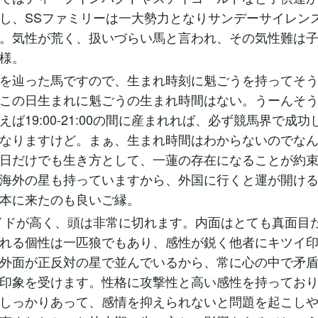
し、SSファミリーは一大勢力となりサンデーサイレン
。気性が荒く、扱いづらい馬と言われ、その気性難は
様。
を辿った馬ですので、生まれ時刻に魁ごうを持ってそ
この日生まれに魁ごうの生まれ時間はない。うーんそ
えば19:00-21:00の間に産まれれば、必ず競馬界で成
なりますけど。まぁ、生まれ時間はわからないのでな
日だけでも生き方として、一蓮の存在になることが約
海外の星も持っていますから、外国に行くと運が開け
本に来たのも良いご縁。
イドが高く、頭は非常に切れます。内面はとても真面目
れる個性は一匹狼でもあり、感性が鋭く他者にキツイ
外面が正反対の星で並んでいるから、常に心の中で矛
印象を受けます。性格に攻撃性と高い感性を持ってお
しっかりあって、感情を抑えられないと問題を起こし