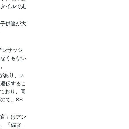
スタイルで走
も子供達が大
。
デンサッシ
てなくもない
ね。
があり、ス
が遺伝するこ
っており、同
ので、SS
。
偏官」はアン
す。「偏官」