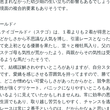
恵まれなかった幼少期の生い立ちの影響もあるでしょ
境面の複合的要素もありそうです。
ールド♂
ステイゴールド♂（ステゴ）は、１着よりも２着が得意
どかしさから不思議な人気を博し、引退レースとなっ
て史上初となる優勝を果たし、堂々と種牡馬入り。父の
ステゴ母も気性が荒かったよう。両親からその気性は
るような馬だったそうで。
て、結構誤解されやすいところがありますが、自分ス
です。愛嬌を感じさせる雰囲気を持ってますので、勝
、どこか憎めない可愛らしさがあったからかと。競争
性が強くデリケート。パニックになりやすいところも
いるように見えていたかもしれませんね。常に効率の
生涯でもあり、取り越し苦労をしやすく、チャンスを
レースは常に２番手というのは、だからかなぁと思い