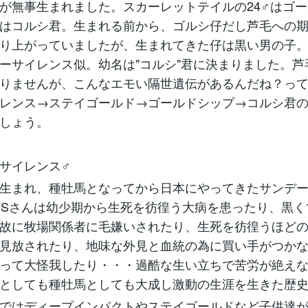
が無事生まれました。スカーレットテイルの24♂はゴ
はコルシ君。生まれる前から、ゴルシ仔だし芦毛への
り上がっていましたが、生まれてきた仔は黒い男の子
ーサイレンス似。幼名は"コルシ"君に決まりました。芦
りませんが、こんなエモい隔世遺伝があるんだね？っ
レンス→ステイゴールド→ゴールドシップ→コルシ君
しょう。
サイレンス♂
生まれ、種牡馬となってから日本にやってきたサンデ
。SSさんは幼少期から生死を彷徨う大病を患ったり、黒
故に牧場関係者に毛嫌いされたり、生死を彷徨うほど
見放されたり、地味な外見と血統の為に買い手がつか
って大怪我したり・・・過酷な生い立ちで苦労が絶え
としても種牡馬としても大成し激動の生涯を生きた歴
ではディープインパクトやステイゴールドなど子供達