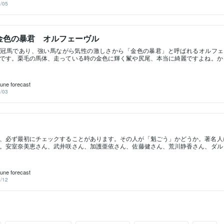
/05
でも目立つんだけど、気性が激しくてわがままなのに人間味のあるキャラクター。
性のアイドル。そして何よりも型破りな強さと愛嬌で愛されました。圧倒的な強さ
がたい惨敗をした姿。あり得ないレース展開で勝ったと思えば、どんなに重要なレ
ければ全く勝負しないという、超気分屋。勝つか負けるかはゴルシが決めるとも言
金色の暴君 オルフェーヴル
かわからない危なっかしさで、目が離せない。頭が良く、実は人間を舐めてる説も
に賭ける奴は馬鹿、ゴルシに賭けないやつも馬鹿」と言われ、勝っても負けても人
三冠馬であり、強い馬ながら気性の激しさから「金色の暴君」と呼ばれるオルフェ
ホース。やる気があれば舌を出しながら舐めプ走りで圧勝し、人だろうが馬だろう
です。栗毛の馬体、走っている時の金色に輝く鬣や尻尾、本当に綺麗ですよね。か
りに行き、大歓声を浴びに観客のとこまで行ってファンサービスし、ゲート内で暴
が荒く、派手な風貌も相まってヤンキーとも言われてますが。母親は違いますがゴ
120億円の馬券を紙屑にする。引退後の身体検査では、普通の競走馬は
ゃんでもあり、ステゴ一族代表の一頭ですね。オルフェは、真面目だけど融通の効
、抜群の才能を活かし、自分のスタイルを貫ける環境があれば類稀な力を発揮でき
tune forecast
る馬です。非常に個性あふれる馬ではありますが、純粋な心を持っていて傷つきや
/03
ますので、自分らしく生きられる世界にいられるかどうかが運命の分かれ道って感
ェも、必ず出世を約束されている馬ですね。うーん、やっぱり生まれた時に人生っ
だなって思います。本質的には、サムライ魂の持ち主で、漢気が強く喧嘩っ早いタ
匹狼のようにも見えるし、切れ味鋭いキツい印象も与える馬です。が、漂う雰囲気
隠れイケメンの星を持っているんですよね。なので、暴君と言われようが、気性難
もカッコイイ」って印象になる。性格的には、自分の実力に自信があり、一番でな
、必ず最初にチェックすることがあります。その人が「魁ごう」かどうか。著名人
す。だから強い。感受性が強く、感情を乱されるとすぐパニックになりやすいとこ
。安室奈美恵さん、武井咲さん、加護亜依さん、佐藤健さん、荒川静香さん、ダル
トナーを組んでいた池添 謙一騎手とは、デビュー戦や菊花賞で1着になるものの、
翔平選手、久保建英選手、北川景子さん、芥川龍之介、太宰治、三島由紀夫、川端康
池添騎手を振り落としたり、癖馬と呼ばれる由縁の様々な予想外のハプニングを乗
は呼び捨てになるのか）魁ごうの生まれの人は、平凡な生き方をしてしまうと、芽
変な災難や事故、病気にあったり、激しく哀しい出来事が起きてしまいます。自分
tune forecast
くことが宿命であり、そういう生き方をする事で開運します。女性であれば、芸事
/12
匠になったり、必ず仕事は持ちましょう。専業主婦になってしまうと、家庭を壊し
らい、激しく、特別な命です。もしご自身が魁ごうなら、世間体とか、常識に囚わ
。人間関係も下手でいいです。そういう命だから。お子様が魁ごうだったら、親の
いけません。その子の個性を大切にして、得意なことを伸ばして上げてください。
特別な命。我が道を行きましょう。惠斗