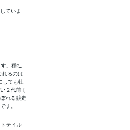
りしていま
ます。種牡
なれるのは
にしても牡
ぜい２代前く
のぼれる競走
いです。
ットテイル