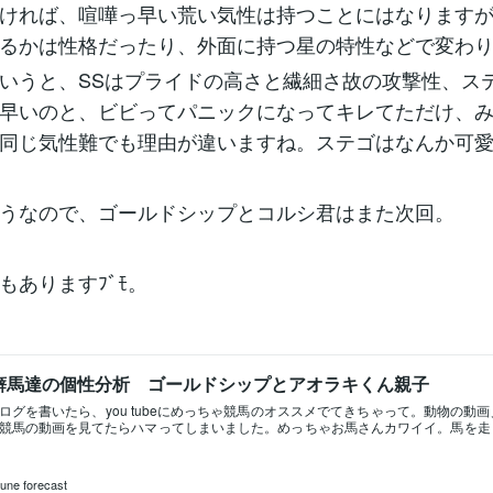
ければ、喧嘩っ早い荒い気性は持つことにはなります
るかは性格だったり、外面に持つ星の特性などで変わ
いうと、SSはプライドの高さと繊細さ故の攻撃性、ス
早いのと、ビビってパニックになってキレてただけ、
同じ気性難でも理由が違いますね。ステゴはなんか可
うなので、ゴールドシップとコルシ君はまた次回。
もありますﾌﾞﾓ。
癖馬達の個性分析 ゴールドシップとアオラキくん親子
ログを書いたら、you tubeにめっちゃ競馬のオススメでてきちゃって。動物の動
競馬の動画を見てたらハマってしまいました。めっちゃお馬さんカワイイ。馬を走
となっていて、馬一個体づつにも性格や個性があって、馬のことを思いながら大切
ゃドラマがある。ちなみに私の癒しは、引退して繁殖に入った母馬と仔馬ののんび
ん達めちゃカワ。・ゴールドシップ競馬界で愛されているアイドルホース代表とい
tune forecast
親しまれているゴールドシップ♂。伝説がありすぎて何から書いてわからない。芦