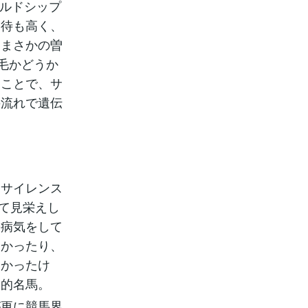
ールドシップ
期待も高く、
。まさかの曽
毛かどうか
てことで、サ
の流れで遺伝
ーサイレンス
くて見栄えし
の病気をして
なかったり、
なかったけ
史的名馬。
が更に競馬界