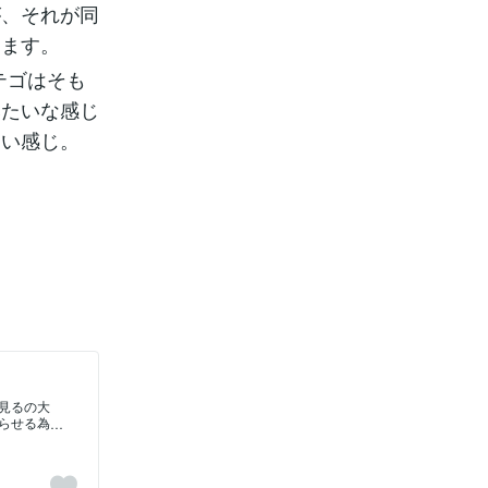
が、それが同
ります。
テゴはそも
みたいな感じ
愛い感じ。
画見るの大
らせる為
に育てて
り動画で
えば、ゴ
毛の白い