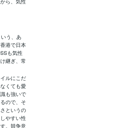
うから、気性
という、あ
た香港で日本
SSも気性
受け継ぎ、常
タイルにこだ
てなくても愛
意識も強いで
あるので、そ
悪さというの
逃しやすい性
ます。競争意