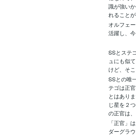
識が強いか
れることが
オルフェー
活躍し、今
SSとステ
ュにも似て
けど、そこ
SSとの唯
テゴは正官
とはありま
じ星を２つ
の正官は、
「正官」は
ダーグラウ