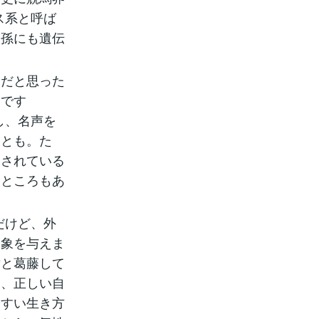
ス系と呼ば
子孫にも遺伝
うだと思った
うです
功し、名声を
んとも。た
束されている
るところもあ
だけど、外
印象を与えま
盾と葛藤して
り、正しい自
やすい生き方