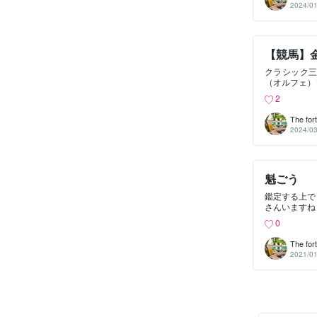
2024/01
馬というだけ
を忘れない天
た姿と、信じ
やる気がな
【競馬】
た。何をする
が、「ゴルシ
クラシック
したスーパー
（オルフェ）
らない奴は蹴
馬です。気性
ートで出遅れ
2
ップのお兄ち
がありますが
The for
う生き方をす
2024/03
ーブさもあり
そしてオルフ
ぼ決まるん
が、外面は一
魁ごう
るイケメン。
ようが、「で
鑑定する上で
済まない馬で
さんいますね
ますね。パー
有選手、大谷
にオルフェが
0
（なぜ昔の人
どころか、大
The for
道を一途に歩
2021/01
道を極めて師
ます。それく
きてください
押し付けては
能を持った、