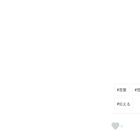
#営業
#
#伝える
9