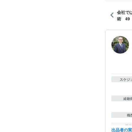
会社で
術 49
スケジ
経験
職
受賞
出品者の