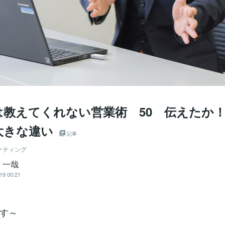
は教えてくれない営業術 50 伝えたか
大きな違い
記事
ケティング
 一哉
19 00:21
す～