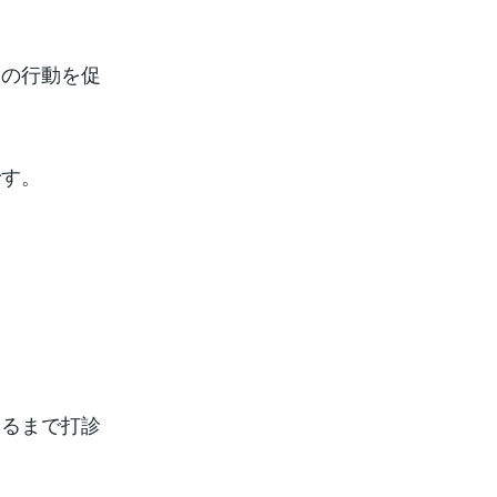
次の行動を促
です。
するまで打診