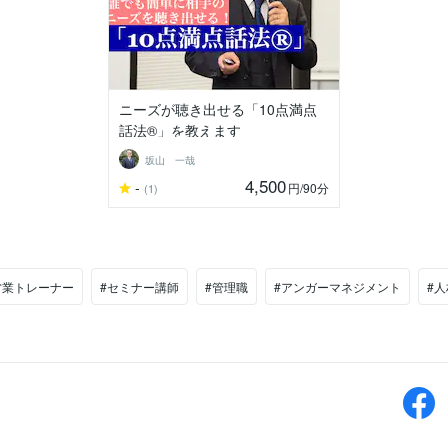
ニーズが聴き出せる「10点満点
話法®︎」を教えます
坂山 一哉
4,500
-
円
/90分
(1)
営業トレーナー
#セミナー講師
#管理職
#アンガーマネジメント
#