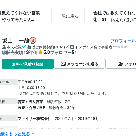
は教えてくれない営業
会社では教えてくれな
一覧に戻る
 やってみたいん...
術 51 伝えただけに過
坂山 一哉
プロフィール
本人確認
機密保持契約(NDA)
インボイス発行事業者
未登録
13
5.0
51
総販売実績
評価
フォロワー
メッセージを送る
フォ
無料で見積り相談
ュール
平日9:00-19:00

土日10:00-18:00

お時間はご希望に対して、できる限り対応いたします。
営業 / 法人営業
経験年数 : 2年
職種
医療・介護 / MR
経験年数 : 30年
ファイザー株式会社
2003年7月 ~ 2019年10月
歴
ベストプラクティス賞
ワールドベストマネージャー
営業に必須なこ
歴
実績をもっと見る
ミュニケーションの取り方を知りたい