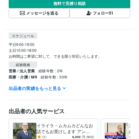
無料で見積り相談
メッセージを送る
フォロー
51
スケジュール
平日9:00-19:00

土日10:00-18:00

お時間はご希望に対して、できる限り対応いたします。
経験職種
営業 / 法人営業
経験年数 : 2年
医療・介護 / MR
経験年数 : 30年
出品者の実績をもっと見る
職歴
ファイザー株式会社
2003年7月 ~ 2019年10月
受賞歴
出品者の人気サービス
ベストプラクティス賞
ワールドベストマネージャー
営業に必須なこ
とは何？
コミュニケーションの取り方を知りたい
イライラ・ムカムカどんなお
ニー
資格・検定
話でもお受けします アンガ
点話
メンタルヘルスマネジメント検定
取得年 : 2021年
ーマネジメントコンサルタン
ニー
-
(1)
6,000
円
/90分
-
(1)