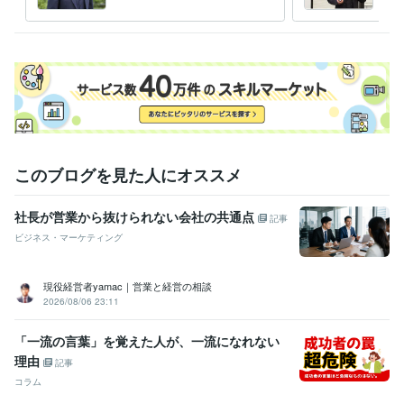
トがどんな話でもお聞きしま
も家
得意分野
す
う。
ビジネス代行・事務代行
営業コミュニケーションのアドバイス
管理
職・人材育成のアドバイス
営業
MR
管理職
人材育成
アンガーマネジメント
悩み相談・カウンセリング
怒りに対するコンサルタント
営業
管理職
人材育成
家庭
アンガーマネジメント
このブログを見た人にオススメ
社長が営業から抜けられない会社の共通点
記事
ビジネス・マーケティング
現役経営者yamac｜営業と経営の相談
2026/08/06 23:11
「一流の言葉」を覚えた人が、一流になれない
理由
記事
コラム