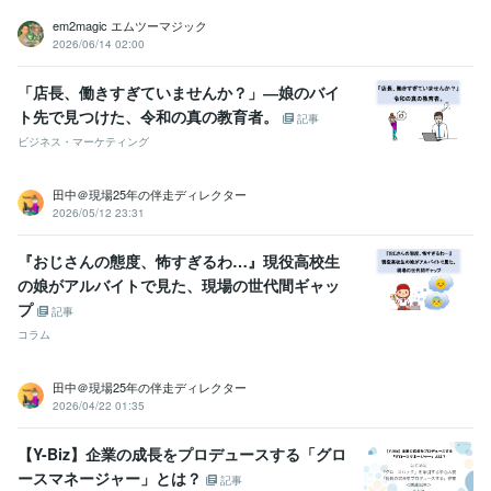
em2magic エムツーマジック
2026/06/14 02:00
「店長、働きすぎていませんか？」―娘のバイ
ト先で見つけた、令和の真の教育者。
記事
ビジネス・マーケティング
田中＠現場25年の伴走ディレクター
2026/05/12 23:31
『おじさんの態度、怖すぎるわ…』現役高校生
の娘がアルバイトで見た、現場の世代間ギャッ
プ
記事
コラム
田中＠現場25年の伴走ディレクター
2026/04/22 01:35
【Y-Biz】企業の成長をプロデュースする「グロ
ースマネージャー」とは？
記事