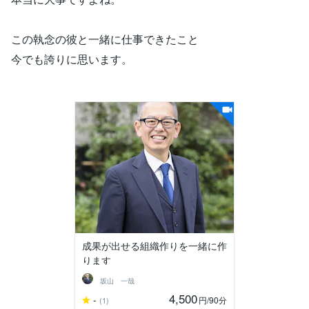
この執念の彼と一緒に仕事できたこと
今でも誇りに思います。
成果が出せる組織作りを一緒に作
ります
坂山 一哉
4,500
-
円
/90分
(1)