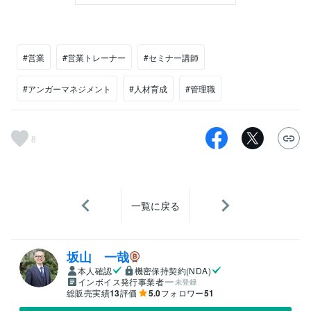
#営業
#営業トレーナー
#セミナー講師
#アンガーマネジメント
#人材育成
#管理職
8
一覧に戻る
坂山 一哉
本人確認
機密保持契約(NDA)
インボイス発行事業者
未登録
総販売実績
13
評価
5.0
フォロワー
51