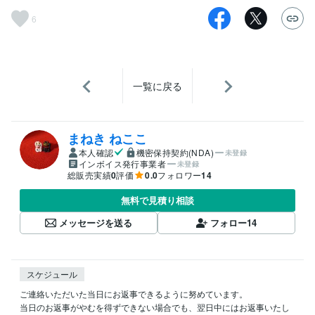
6
一覧に戻る
まねき ねここ
本人確認
機密保持契約(NDA)
未登録
インボイス発行事業者
未登録
総販売実績
0
評価
0.0
フォロワー
14
無料で見積り相談
メッセージを送る
フォロー
14
スケジュール
ご連絡いただいた当日にお返事できるように努めています。

当日のお返事がやむを得ずできない場合でも、翌日中にはお返事いたし