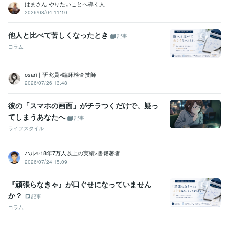
はまさん やりたいことへ導く人
2026/08/04 11:10
他人と比べて苦しくなったとき
記事
コラム
osari｜研究員×臨床検査技師
2026/07/26 13:48
彼の「スマホの画面」がチラつくだけで、疑っ
てしまうあなたへ
記事
ライフスタイル
ハル✨18年7万人以上の実績×書籍著者
2026/07/24 15:09
『頑張らなきゃ』が口ぐせになっていません
か？
記事
コラム