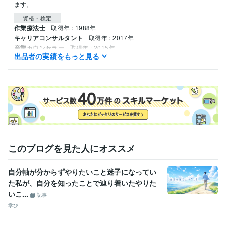
ます。
資格・検定
作業療法士
取得年 : 1988年
キャリアコンサルタント
取得年 : 2017年
産業カウンセラー
取得年 : 2015年
出品者の実績をもっと見る
ケアマネジャー（介護支援専門員）
取得年 : 1998年
ビジネス・クリエイティブツール
Excel:15年
Google ドキュメント:3年
PowerPoint:3年
Word:20年
得意分野
学習指導・資格・キャリア相談
自己理解のもと自己の価値を見出す
相談
仕事 恋愛 子育て
このブログを見た人にオススメ
学歴
労働福祉事業団 九州リハビリテーション大学校
1986年3月 ~ 1989
年2月
自分軸が分からずやりたいこと迷子になってい
た私が、自分を知ったことで辿り着いたやりた
いこ...
記事
学び