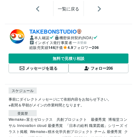
一覧に戻る
TAKEBONSTUDIO
本人確認
機密保持契約(NDA)
インボイス発行事業者
未登録
総販売実績
146
評価
4.9
フォロワー
206
無料で見積り相談
メッセージを送る
フォロー
206
スケジュール
事前にダイレクトメッセージにて依頼内容をお知らせ下さい。

※夜間＆早朝がメインの作業時間となります。
受賞歴
Wemake×富士ゼロックス　共創プロジェクト　最優秀賞
博報堂コン
サル Innovation cloud 最優秀賞
「日本の給料 職業図鑑」シリーズ イ
ラスト掲載
Wemake×積水化学共創プロジェクト チーム 最優秀賞
ク