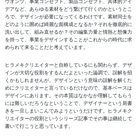
ウオンツ、事業コンセプト、製品コンセプト、具体的アイ
デアなど、あらゆる素材をどう繋げて行くのかというとこ
ろで、デザインが必要になってくるわけです。素材同士を
どのように囲めば綺麗な面構成となるか？それを徹底的に
洗い出して、組み直せるか？その編集力量と情熱と想像力
を持って、事業をデザインすることがこれからの時代に求
められて来ることだと考えています。
ヒラメキクリエイターと自称しているにも関わらず、デザ
インが大切な役割をするんだよといった論調で、誤解を招
くかもしれませんが、デザインという意味の誤解を解くた
めにクリエイターと言っているだけなので、基本ベースは
デザインにあります。その本質はなかなか理解してもらう
には難しいだろうなということで、デザイナーという肩書
きを一旦しまいこんでみようというだけです。ヒラメキク
リエイターの役割というシリーズ記事でその事は継続して
書いて行こうと思っています。