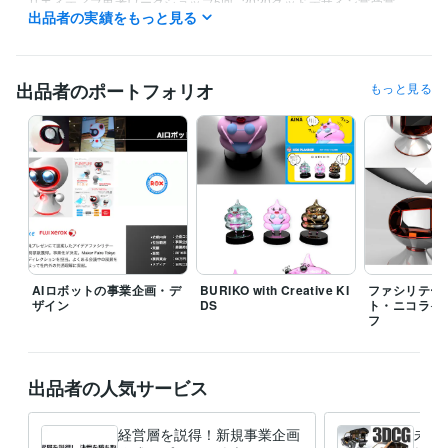
リエイティブ思考ワークショップ5回
2020グッドデザイン賞受賞　
出品者の実績をもっと見る
うなずきエクササイズ首トレ
トリガー／著者：楠本 和矢　リサーチ
レポート掲載
Wemake×AHMプロジェクト チーム 最優秀賞
Wemak
e×マンダムプロジェクト チーム 最優秀賞
Wemake×NIFCOプロジェ
クト 優秀賞
出品者のポートフォリオ
もっと見る
ビジネス・クリエイティブツール
STUDIO:1年
JIMDO:5年
Excel:10年
Google スプレッドシート:6年
Google スライド:6年
Google ドキュメント:6年
Keynote:20年
Numbers:10年
Pages:10年
PowerPoint:10年
Word:10年
Adobe Photoshop:20年
Adobe Illustrator:20年
Figma:2年
Adobe XD:2年
CLIP STUDIO PAINT:10年
Adobe After Effects:5年
Fusion 360:4年
Rhinoceros:8年
得意分野
AIロボットの事業企画・デ
BURIKO with Creative KI
ファシリテー
デザイン制作
プロダクトデザイン
ザイン
DS
ト・ニコライ
プロダクトデザイン
コンセプトカー
ロボット
筐体デザイン
フ
ヘルスケア
医療機器
雑貨
アドバンスデザイン
新規事業
イノベーション
イラスト作成・漫画制作
キャラクターデザイン
キャラクターデザイン
3Dキャラクター
2Dキャラクター
出品者の人気サービス
かわいいキャラクター
コミカル
親しみやすい
安心感のあるキャラ
動物キャラ
経営層を説得！新規事業企画
未来
学歴