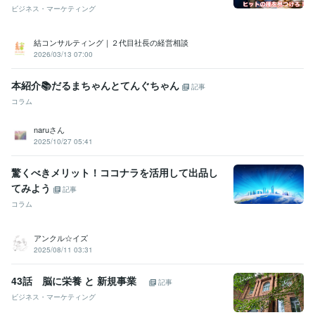
ビジネス・マーケティング
結コンサルティング｜２代目社長の経営相談
2026/03/13 07:00
本紹介📚だるまちゃんとてんぐちゃん
記事
コラム
naruさん
2025/10/27 05:41
驚くべきメリット！ココナラを活用して出品し
てみよう
記事
コラム
アンクル☆イズ
2025/08/11 03:31
43話 脳に栄養 と 新規事業
記事
ビジネス・マーケティング