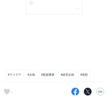
#アイデア
#企画
#新規事業
#経営企画
#発想
3