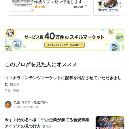
作成＆プレゼン伴走します H
提案
名古屋市立大学
2000年3月 ~ 2004年2月
CD専門家が壁打ちから戦略
があ
5.0
(8)
39,000
円
4.9
構築、勝てるピッチ資料まで
共創
伴走！
このブログを見た人にオススメ
ココナラコンテンツマーケットに記事を出品させていただきまし
た
記事
写真・動画
丸山 コウジ（放送作家）
2026/05/24 01:23
今すぐ始めるべき！中小企業が勝てる新規事業
アイデアの見つけ方
記事