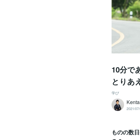
10分
とりあ
学び
Kenta
2021/07/
ものの数日