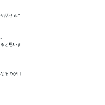
語が話せるこ
す。
わると思いま
になるのが目