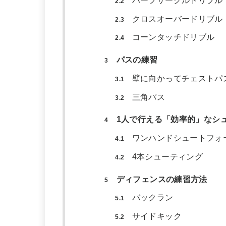
ハーフサークルドリブル
2.2
クロスオーバードリブル
2.3
コーンタッチドリブル
2.4
パスの練習
3
壁に向かってチェストパ
3.1
三角パス
3.2
1人で行える「効率的」なシ
4
ワンハンドシュートフォ
4.1
4本シューティング
4.2
ディフェンスの練習方法
5
バックラン
5.1
サイドキック
5.2