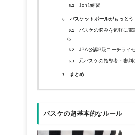
1on1練習
5.3
バスケットボールがもっとう
6
バスケの悩みを気軽に電
6.1
ら
JBA公認B級コーチライ
6.2
元バスケの指導者・審判
6.3
まとめ
7
バスケの超基本的なルール