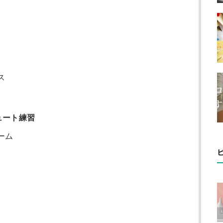
ス
ュート練習
ーム