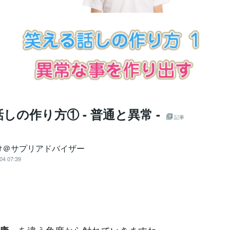
しの作り方① - 普通と異常 -
記事
け＠サプリアドバイザー
04 07:39