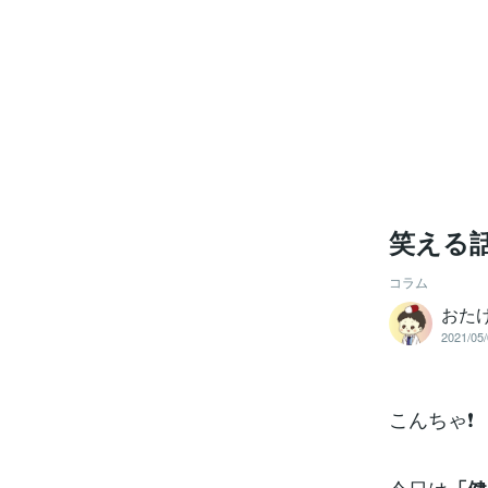
笑える話
コラム
おた
2021/05/
こんちゃ❗️