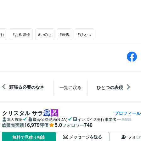
修行
#お釈迦様
#いのち
#表現
#ひとつ
頑張る必要のなさ
一覧に戻る
ひとつの表現
クリスタル サラ
プロフィール
本人確認
機密保持契約(NDA)
インボイス発行事業者
未登録
16,979
5.0
740
総販売実績
評価
フォロワー
メッセージを送る
フォロ
無料で見積り相談