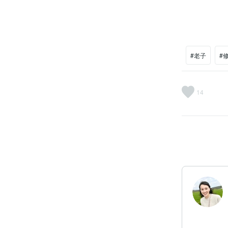
#老子
#
14