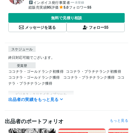
インボイス発行事業者
未登録
総販売実績
95
評価
5.0
フォロワー
55
無料で見積り相談
メッセージを送る
フォロー
55
スケジュール
終日対応可能でございます。
受賞歴
ココナラ・ゴールドランク初獲得
ココナラ・プラチナランク初獲得
ココナラ・ゴールドランク獲得
 ココナラ・プラチナランク獲得
ココ
ナラ・プラチナランク獲得
ビジネス・クリエイティブツール
出品者の実績をもっと見る
Excel:10年
Google スプレッドシート:3年
Word:10年
ChatGPT:1年
Adobe Photoshop:15年
ゆっくりMovieMaker:2年
CLIP STUDIO PAINT:3年
出品者のポートフォリオ
もっと見る
得意分野
ライティング・翻訳
物語創作・物語分析・キャラクター作成