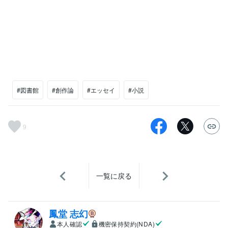
#図書館
#創作論
#エッセイ
#小説
9
一覧に戻る
鳳堂 志幻
本人確認
機密保持契約(NDA)