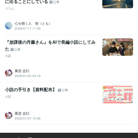
に出ることにしている
記事
コラム
心を聴く人 智（とも）
2026/01/17 11:33
『放課後の丹藤さん』をAIで長編小説にしてみ
た
記事
小説
鳳堂 志幻
2026/01/05 04:19
小説の手引き【資料配布】
記事
小説
鳳堂 志幻
2026/01/07 10:36