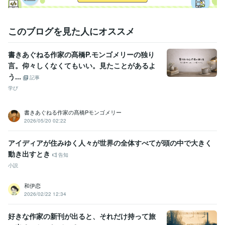
このブログを見た人にオススメ
書きあぐねる作家の髙橋P.モンゴメリーの独り
言。仰々しくなくてもいい。見たことがあるよ
う...
記事
学び
書きあぐねる作家の髙橋Pモンゴメリー
2026/05/20 02:22
アイディアが住みゆく人々が世界の全体すべてが頭の中で大きく
動き出すとき
告知
小説
和伊恋
2026/02/22 12:34
好きな作家の新刊が出ると、それだけ持って旅