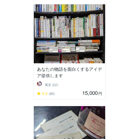
あなたの物語を面白くするアイデ
ア提供します
鳳堂 志幻
15,000
5.0
円
(80)