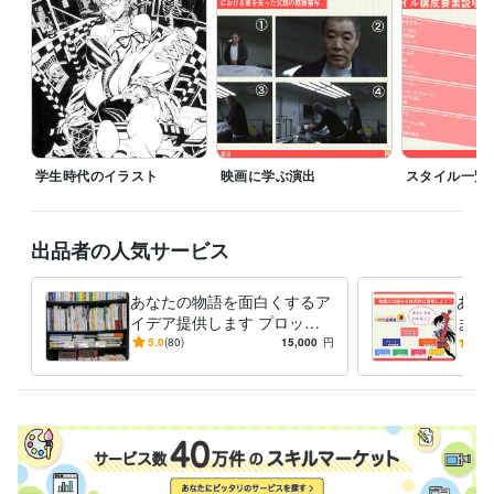
小説 漫画 脚本
学生時代のイラスト
映画に学ぶ演出
スタイル一覧
出品者の人気サービス
あなたの物語を面白くするア
あな
イデア提供します プロット
ます
段階・二次創作・完成済・構
しい
5.0
(80)
15,000
円
5.0
想段階・初心者、全てＯＫ♪