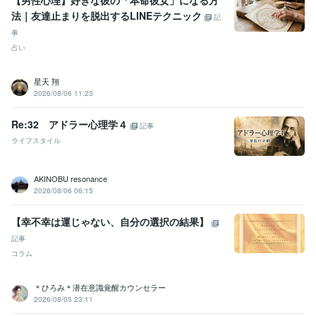
【男性心理】好きな彼の「本命彼女」になる方
法｜友達止まりを脱出するLINEテクニック
記
事
占い
星天 翔
2026/08/06 11:23
Re:32 アドラー心理学４
記事
ライフスタイル
AKINOBU resonance
2026/08/06 06:15
【幸不幸は運じゃない、自分の選択の結果】
記事
コラム
＊ひろみ＊潜在意識覚醒カウンセラー
2026/08/05 23:11