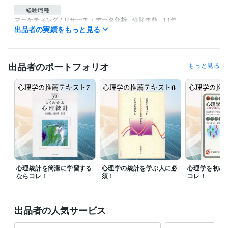
経験職種
マーケティング / リサーチ・データ分析
経験年数 : 11年
出品者の実績をもっと見る
研究・開発・設計 / 研究・開発
経験年数 : 10年
ライフスタイル・その他 / 講師・インストラクター
経験年数 : 8年
ライフスタイル・その他 / カウンセラー・コーチ
経験年数 : 8年
ライフスタイル・その他 / その他
経験年数 : 2年
出品者のポートフォリオ
もっと見る
職歴
白百合女子大学
2020年3月 ~ 現在
玉川大学
2020年3月 ~ 2020年6月
一般社団法人生涯発達支援研究所
2025年6月 ~ 現在
受賞歴
ワーク・ファミリー・バランスの必要性
ワーク・ファミリー・バラ
ンスと生涯発達
ワーク・ファミリー・エンリッチメントの心理プロ
セス
現代社会におけるワーク・ライフ・バランス
妊娠期から育児期
心理統計を簡潔に学習する
心理学の統計を学ぶ人に必
心理学を初め
にわたるより良い夫婦関係
ならコレ！
須！
コレ！
資格・検定
食品衛生責任者
取得年 : 2020年
メンタルケアカウンセラー
取得年 : 2020年
出品者の人気サービス
プログラミング言語・フレームワーク