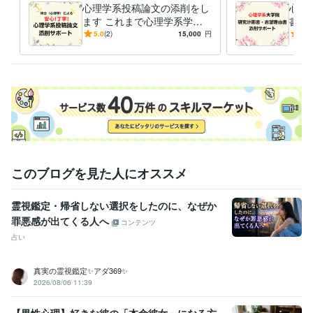
心理学系投稿論文の添削をし
心理
R:1年
ます これまで心理学系学術
書・
論文を書いてきた私がサポー
合格
5.0
(2)
15,000
円
5.0
ビジネス・クリエイティブツール
トします
理学
Excel:14年
Google サイト:10年
PowerPoint:12年
Word:14年
ます
Canva:3年
その他ツール
SPSS:12年
Amos:10年
HAD:2年
得意分野
学習指導・資格・キャリア相談
心理学系レポート・卒業論文の添削
心理 レポート 卒論
学習指導・資格・キャリア相談
心理学系大学院の研究計画書
このブログを見た人にオススメ
心理学 大学院 受験
心理学系大学院
研究計画書
進路相談
学歴
霊視鑑定・帰省しない選択をしたのに、なぜか
白百合女子大学大学院
2016年3月 ~ 2020年2月
罪悪感が出てくる人へ
コンテンツ
占い
語学力
英語
日常会話レベル
真実の霊視鑑定✨アダ369✨
2026/08/06 11:39