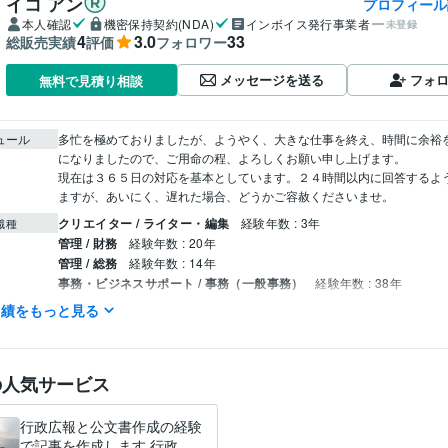
イコ アン
プロフィール
本人確認
機密保持契約(NDA)
インボイス発行事業者
未登録
4
3.0
33
総販売実績
評価
フォロワー
メッセージを送る
フォ
無料で見積り相談
ュール
多忙を極めておりましたが、ようやく、大きな仕事を終え、時間に余裕
になりましたので、ご用命の程、よろしくお願い申し上げます。

現在は３６５日の対応を基本としています。２４時間以内に回答するよ
ますが、あいにく、遅れた場合、どうかご容赦くださいませ。
クリエイター / ライター・編集
経験年数 : 3年
職種
管理 / 財務
経験年数 : 20年
管理 / 総務
経験年数 : 14年
事務・ビジネスサポート / 事務（一般事務）
経験年数 : 38年
ライフスタイル・その他 / 公務員
経験年数 : 38年
実績をもっと見る
オフィス・イコアン
2021年6月 ~ 現在
歴
Excel:25年
Google スプレッドシート:3年
Word:25年
クリエイ
の人気サービス
ツール
文章の校正:25年
ツール
行政広報と公文書作成の経験
で記事を作成します 行政広