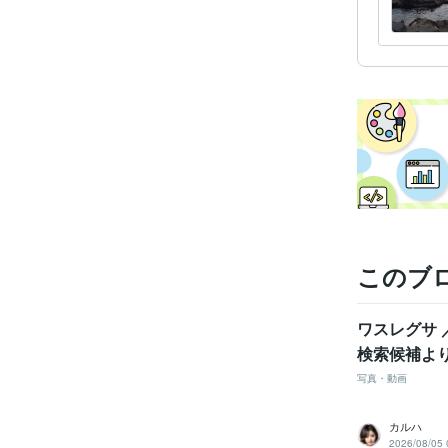
得意
このブ
ワスレグサ ／
検索候補よ
写真・動画
カルハ
2026/08/05 