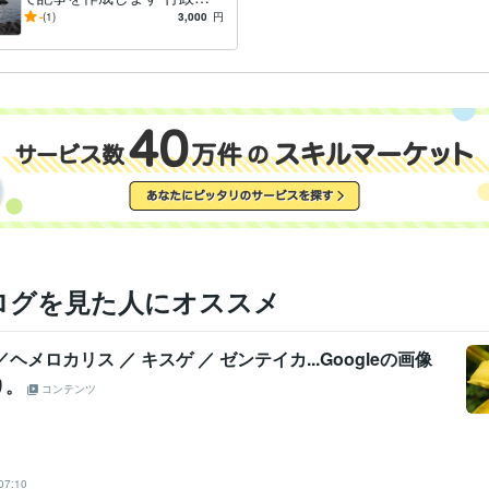
ライティング・翻訳
文章作成と校正。通知文や手紙の校正など。
分野
報と公文書作成の経験で記事
-
(1)
3,000
円
行政、各種ＰＲなど
を作成し
ログを見た人にオススメ
ヘメロカリス ／ キスゲ ／ ゼンテイカ...Googleの画像
り。
コンテンツ
07:10