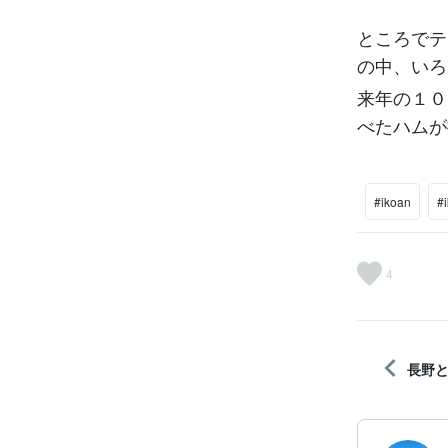
ところでテ
の中、いろ
来年の１０
べたハムが
#ikoan
#
4
長野