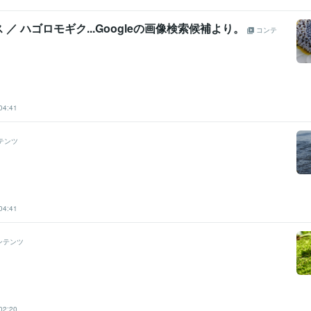
 ／ ハゴロモギク...Googleの画像検索候補より。
コンテ
04:41
テンツ
04:41
ンテンツ
02:20