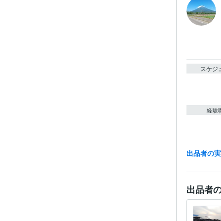
スケジ
経験
出品者の
職
ビジネス・
出品者
ティブ
その他