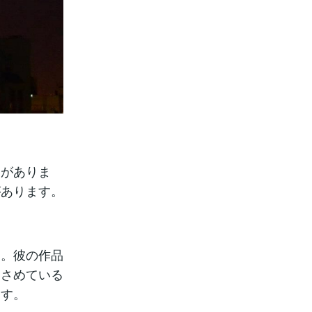
とがありま
があります。
す。彼の作品
おさめている
ます。