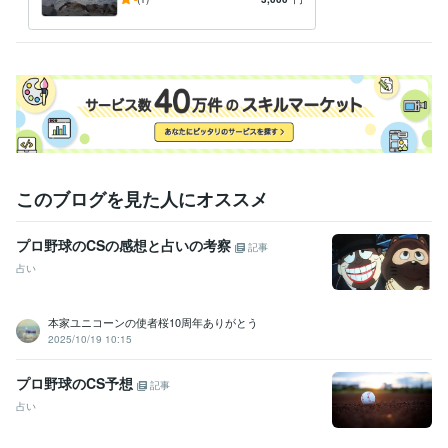
ビジネス・クリエイティブツール
を作成し
Excel:25年
Google スプレッドシート:3年
Word:25年
その他ツール
文章の校正:25年
得意分野
ライティング・翻訳
文章作成と校正。通知文や手紙の校正など。
行政、各種ＰＲなど
このブログを見た人にオススメ
プロ野球のCSの感想と占いの考察
記事
占い
本家ユニコーンの使者桜10周年ありがとう
2025/10/19 10:15
プロ野球のCS予想
記事
占い