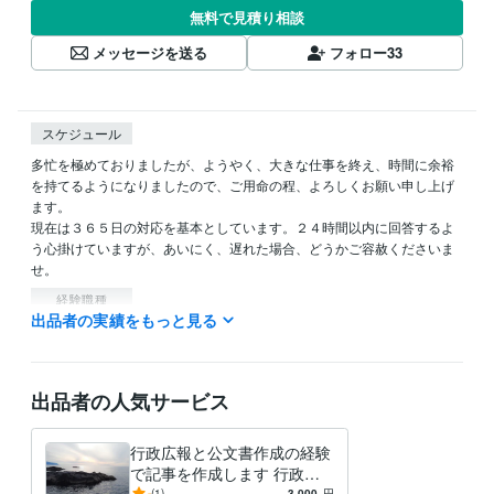
無料で見積り相談
メッセージを送る
フォロー
33
スケジュール
多忙を極めておりましたが、ようやく、大きな仕事を終え、時間に余裕
を持てるようになりましたので、ご用命の程、よろしくお願い申し上げ
ます。

現在は３６５日の対応を基本としています。２４時間以内に回答するよ
う心掛けていますが、あいにく、遅れた場合、どうかご容赦くださいま
せ。
経験職種
出品者の実績をもっと見る
クリエイター / ライター・編集
経験年数 : 3年
管理 / 財務
経験年数 : 20年
管理 / 総務
経験年数 : 14年
事務・ビジネスサポート / 事務（一般事務）
経験年数 : 38年
出品者の人気サービス
ライフスタイル・その他 / 公務員
経験年数 : 38年
職歴
行政広報と公文書作成の経験
オフィス・イコアン
2021年6月 ~ 現在
で記事を作成します 行政広
報と公文書作成の経験で記事
-
(1)
3,000
円