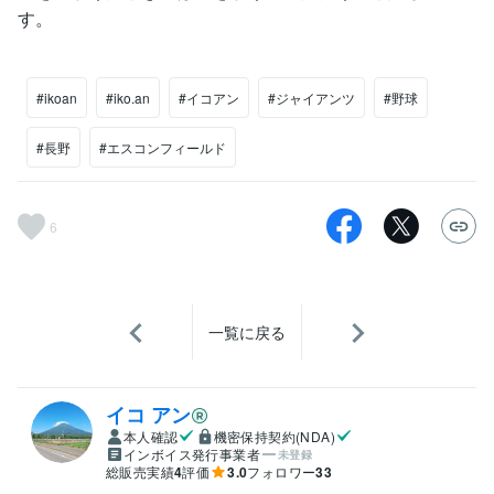
す。
#ikoan
#iko.an
#イコアン
#ジャイアンツ
#野球
#長野
#エスコンフィールド
6
一覧に戻る
イコ アン
本人確認
機密保持契約(NDA)
インボイス発行事業者
未登録
総販売実績
4
評価
3.0
フォロワー
33