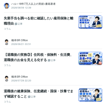
ハル✨18年7万人以上の実績×書籍著者
2026/08/09 12:39
失業手当を調べる前に確認したい雇用保険と離
職理由
記事
コラム
橋本SR Office
2026/06/21 03:51
【退職後の実務③】住民税・保険料・生活費、
退職後のお金を見える化する
記事
コラム
橋本SR Office
2026/07/29 22:20
退職後の健康保険、任意継続・国保・扶養でま
ず確認すること
記事
コラム