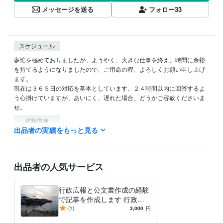
メッセージを送る
フォロー
33
スケジュール
多忙を極めておりましたが、ようやく、大きな仕事を終え、時間に余裕
を持てるようになりましたので、ご用命の程、よろしくお願い申し上げ
ます。

現在は３６５日の対応を基本としています。２４時間以内に回答するよ
う心掛けていますが、あいにく、遅れた場合、どうかご容赦くださいま
せ。
経験職種
出品者の実績をもっと見る
クリエイター / ライター・編集
経験年数 : 3年
管理 / 財務
経験年数 : 20年
管理 / 総務
経験年数 : 14年
事務・ビジネスサポート / 事務（一般事務）
経験年数 : 38年
出品者の人気サービス
ライフスタイル・その他 / 公務員
経験年数 : 38年
職歴
行政広報と公文書作成の経験
オフィス・イコアン
2021年6月 ~ 現在
で記事を作成します 行政広
報と公文書作成の経験で記事
-
(1)
3,000
円
ビジネス・クリエイティブツール
を作成し