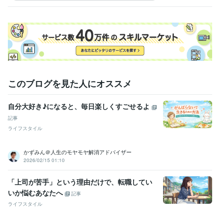
Excel:25年
Google スプレッドシート:3年
Word:25年
その他ツール
文章の校正:25年
得意分野
ライティング・翻訳
文章作成と校正。通知文や手紙の校正など。
行政、各種ＰＲなど
このブログを見た人にオススメ
自分大好き♪になると、毎日楽しくすごせるよ
記事
ライフスタイル
かずみん＠人生のモヤモヤ解消アドバイザー
2026/02/15 01:10
「上司が苦手」という理由だけで、転職してい
いか悩むあなたへ
記事
ライフスタイル