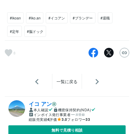
#ikoan
#iko.an
#イコアン
#ブランデー
#退職
#定年
#脳ドック
8
一覧に戻る
イコ アン
本人確認
機密保持契約(NDA)
インボイス発行事業者
未登録
総販売実績
4
評価
3.0
フォロワー
33
無料で見積り相談