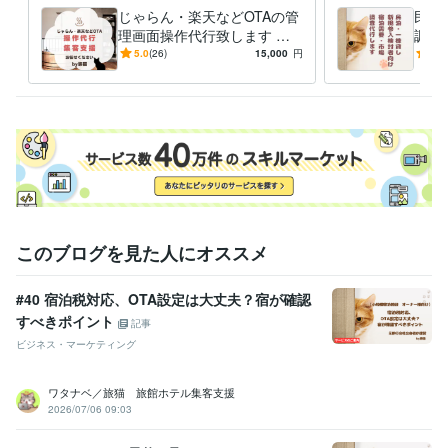
じゃらん・楽天などOTAの管
民泊
理画面操作代行致します 元
調査
旅行会社出身者が旅館ホテル
とO
5.0
(26)
15,000
円
5.0
様の業務効率化をサポート☆
査し
このブログを見た人にオススメ
#40 宿泊税対応、OTA設定は大丈夫？宿が確認
すべきポイント
記事
ビジネス・マーケティング
ワタナベ／旅猫 旅館ホテル集客支援
2026/07/06 09:03