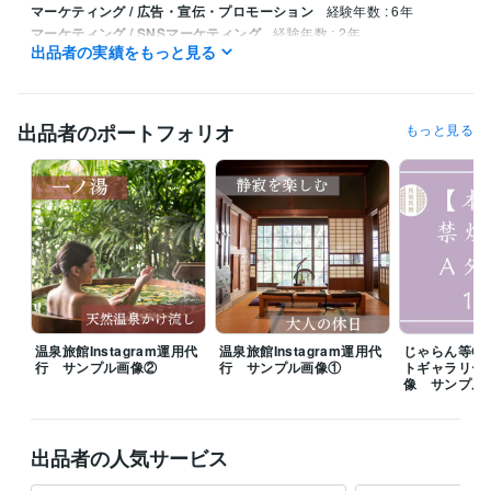
マーケティング / 広告・宣伝・プロモーション
経験年数 : 6年
マーケティング / SNSマーケティング
経験年数 : 2年
出品者の実績をもっと見る
営業 / 法人営業
経験年数 : 5年
営業 / 個人営業
経験年数 : 7年
カスタマーサポート・カスタマーサクセス / カスタマーサクセス
経
験年数 : 7年
出品者のポートフォリオ
もっと見る
ビジネス・クリエイティブツール
ChatGPT:2年
DALL-E:2年
Canva:2年
Wix:1年
Excel:8年
Google スライド:2年
Google ドキュメント:2年
PowerPoint:8年
Word:8年
STORES:3年
CapCut:2年
Vrew:2年
VLLO:2年
得意分野
Web制作・HP作成・EC構築
OTA管理画面
宿泊
旅行
ホテル
OTA
旅行会社
じゃらん
楽天
一休
集客・マーケティング相談
じゃらん楽天OTA集客支援
旅館 ホテル
温泉旅館Instagram運用代
温泉旅館Instagram運用代
じゃらん等O
行 サンプル画像②
行 サンプル画像①
トギャラリー
像 サンプル
出品者の人気サービス