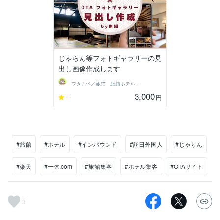
じゃらん等フォトギャラリーの見
出し画像作成します
ワタナベ／旅猫 旅館ホテル集客支援
3,000
-
円
#旅館
#ホテル
#インバウンド
#訪日外国人
#じゃらん
#楽天
#一休.com
#旅館集客
#ホテル集客
#OTAサイト
3