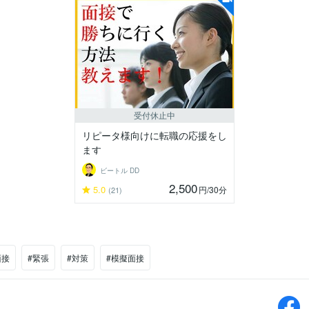
受付休止中
リピータ様向けに転職の応援をし
ます
ビートル DD
2,500
5.0
円
/30分
(21)
面接
#緊張
#対策
#模擬面接