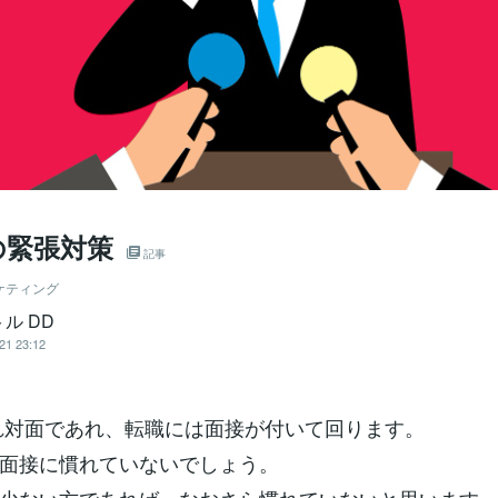
の緊張対策
記事
ケティング
ル DD
21 23:12
れ対面であれ、転職には面接が付いて回ります。
面接に慣れていないでしょう。