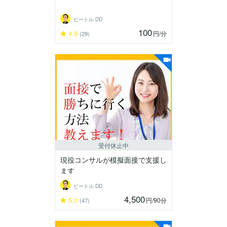
ビートル DD
100
4.9
円
/分
(29)
受付休止中
現役コンサルが模擬面接で支援し
ます
ビートル DD
4,500
5.0
円
/90分
(47)