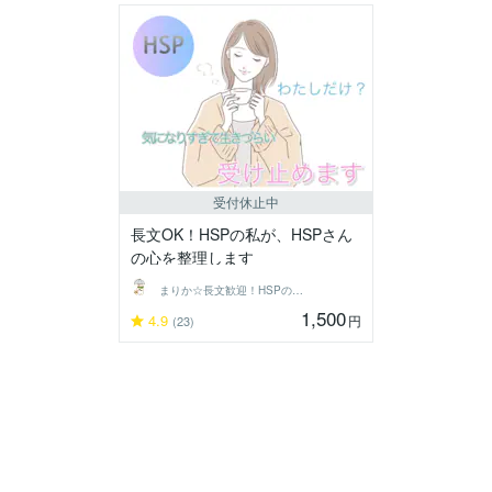
受付休止中
長文OK！HSPの私が、HSPさん
の心を整理します
まりか☆長文歓迎！HSPの休憩所
1,500
4.9
円
(23)