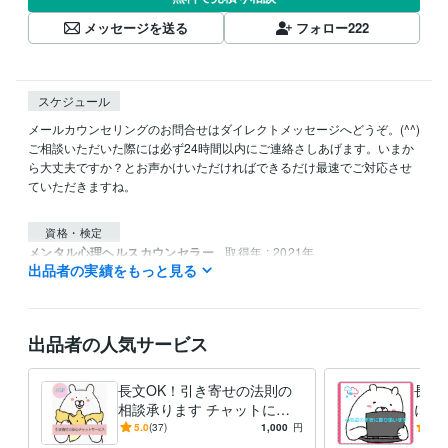
メッセージを送る
フォロー
222
スケジュール
メールカウンセリングのお問合せはダイレクトメッセージへどうぞ。(^^)
ご相談いただいた際には必ず24時間以内にご連絡さしあげます。いまか
ら大丈夫ですか？とお声かけいただければできるだけ最速でご対応させ
ていただきますね。

資格・検定
メンタル心理ヘルスカウンセラー
取得年 : 2021年
出品者の実績をもっと見る
快眠セラピスト
取得年 : 2021年
得意分野
悩み相談・カウンセリング
HSPのぐるぐる思考の出口見つけます。
出品者の人気サービス
理想の恋人を引き寄せるサポートをします
悩み相談・カウンセリング
あがり症、人見知りの悩みサポートしま
す。
長文OK！引き寄せの法則の
長文
相談承ります チャットにて1
に寄
日間1往復のプランです
心気
5.0
(37)
1,000
円
4.7
寄り