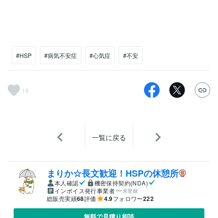
#HSP
#病気不安症
#心気症
#不安
18
一覧に戻る
まりか☆長文歓迎！HSPの休憩所
本人確認
機密保持契約(NDA)
インボイス発行事業者
未登録
総販売実績
68
評価
4.9
フォロワー
222
無料で見積り相談