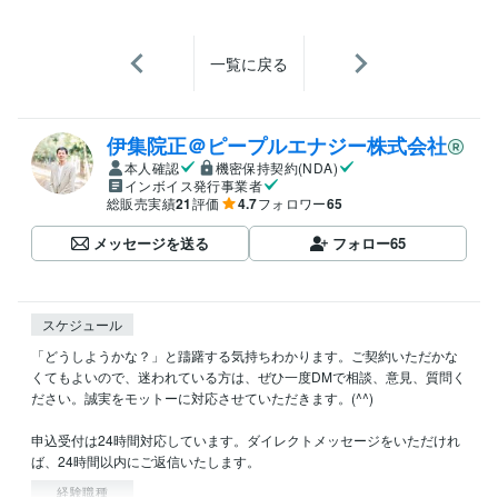
一覧に戻る
伊集院正＠ピープルエナジー株式会社
本人確認
機密保持契約(NDA)
インボイス発行事業者
総販売実績
21
評価
4.7
フォロワー
65
メッセージを送る
フォロー
65
スケジュール
「どうしようかな？」と躊躇する気持ちわかります。ご契約いただかな
くてもよいので、迷われている方は、ぜひ一度DMで相談、意見、質問く
ださい。誠実をモットーに対応させていただきます。(^^)

申込受付は24時間対応しています。ダイレクトメッセージをいただけれ
ば、24時間以内にご返信いたします。
経験職種