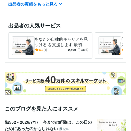
出品者の実績をもっと見る
コンサルタント / 業務プロセスコンサルタント
経験年数 : 22年
ライフスタイル・その他 / カウンセラー・コーチ
経験年数 : 3年
受賞歴
出品者の人気サービス
ニューノーマルで見えてきた課題
ユーザーのためのプロジェクトマ
ネジメント実践講座
日経新聞の私見卓見「自分を支えるセルフコー
チング」
The Financeコラム【連載】金融機関の新しい人材育成
ス
あなたの自律的キャリアを見
仕事
トレス社会でしなやかに活き活き働く 
つける を支援します 最初
スキ
に、自分が仕事で大事にして
ンサ
5.0
(1)
2,500
円
/30分
4.0
資格・検定
いるものに気づきましょう！
に、
国家資格キャリアコンサルタント
取得年 : 2019年
しま
システム監査技術者
取得年 : 2000年
認定心理士
取得年 : 2023年
得意分野
学習指導・資格・キャリア相談
心理学を活用したコーチング
コンサルティング
IT
金融
このブログを見た人にオススメ
№552 - 2026/7/17 今までの経験は、この日の
ためにあったのかもしれない
記事