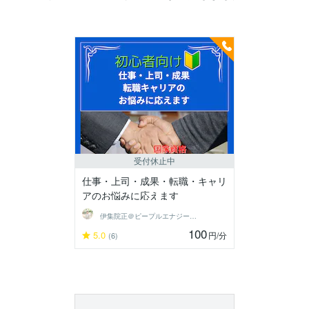
受付休止中
仕事・上司・成果・転職・キャリ
アのお悩みに応えます
伊集院正＠ピープルエナジー株式会社
100
5.0
円
/分
(6)