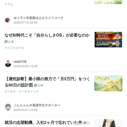
コラム
ゆう子☆作業療法士＆ライフコーチ
2026/07/16 22:09
なぜAI時代こそ「自分らしさOS」が必要なのか
記事
ライフスタイル
oota0106
2026/03/29 15:38
【適性診断】最小限の努力で「月5万円」をつく
る90日の設計図
記事
ビジネス・マーケティング
ごんちゃん＠看護学生サポーター
2026/03/21 23:59
就活の志望動機、入社2ヶ月で忘れていた件
記