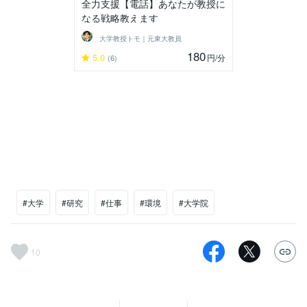
全力支援【電話】あなたが教授に
なる戦略教えます
大学教授トモ｜元東大教員
180
5.0
円
/分
(6)
#大学
#研究
#仕事
#環境
#大学院
10