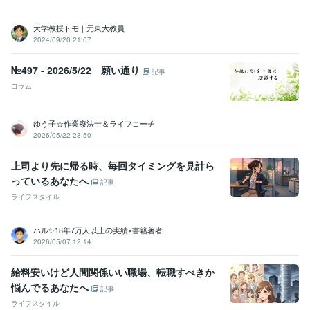
大学教授トモ｜元東大教員
2024/09/20 21:07
№497 - 2026/5/22 願い通り
記事
コラム
ゆう子☆作業療法士＆ライフコーチ
2026/05/22 23:50
上司より先に帰る時、毎回タイミングを見計ら
っているあなたへ
記事
ライフスタイル
ハル✨18年7万人以上の実績×書籍著者
2026/05/07 12:14
給料安いけど人間関係いい職場、転職すべきか
悩んでるあなたへ
記事
ライフスタイル