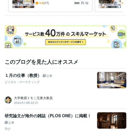
Excel:25年
Google サイト:18年
PowerPoint:25年
Word:25年
⭐️【脱・失敗】現役教授が学
ど人
4.9
(17)
300
円
/分
5.0
Adobe Photoshop:24年
iMovie:3年
Adobe Illustrator:21年
部とは異なる重要点をご紹介
援
⭐️
得意分野
学習指導・資格・キャリア相談
【学生・研究者向け】学術・キャリ
ア相談
【社会人向け】リーダー・マネジメント
【心理的サポート】
お悩み・愚痴の傾聴
【雑談・話し相手】気軽にフリートーク
【健
康・美活】運動・筋トレ相談
【スキルアップ】人前で話すコツ
健康
キャリア
仕事
美容
悩み
相談
筋トレ
大学
学生
学歴
このブログを見た人にオススメ
私立大学
1997年3月 ~ 2001年2月
国公立大学
2001年3月 ~ 2003年2月
国公立大学
2003年3月 ~ 2007年2月
１月の仕事（教授）
記事
ビジネス・マーケティング
語学力
英語
日常会話レベル
大学教授トモ｜元東大教員
2024/01/08 22:41
研究論文が海外の雑誌（PLOS ONE）に掲載！
記事
学び