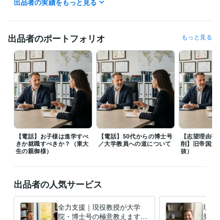
出品者の実績をもっと見る
職歴
国立大学法人東京大学
2007年3月 ~ 2015年2月
受賞歴
出品者のポートフォリオ
もっと見る
東大病院経営改善提案プロジェクト 最優秀賞受賞
中冨健康科学振興
財団 研究助成
日本心臓リハビリテーション学会学術集会　優秀演題
賞
明治安田厚生事業団 健康医科学研究助成
石本記念デサントスポー
ツ科学振興財団 優秀入選
健康長寿と運動（三菱UFJ信託銀行）
寝た
きり対策
神奈川県医師会 研修会講師（2008~2019）
日本体力医学
会大会、シンポジスト
東大病院 公開セミナー
日本抗加齢医学会総会 
シンポジスト
健康スポーツ医部会幹事会研修（医師会）
寝たきりを
予防する！講師（日本健康機構、健康セミナー）
トレーニング系　
学会総会、特別講演
立命館大学、招待講演
東大病院、産学連携メデ
ィカルフロンティアセミナー
日本再生医療学会総会、ランチョンセ
【電話】お子様は進学すべ
【電話】50代からの博士号
【志望理由書
ミナー
日本心臓リハビリテーション学会学術集会 シンポジウム
学生
きか就職すべきか？（東大
／大学教員への道について
削】旧帝国大
野球連盟 春季リーグ戦 優秀選手賞
生の親御様）
抜）
資格・検定
中学校教諭免許
取得年 : 2000年
出品者の人気サービス
高等学校教諭免許
取得年 : 2000年
健康運動指導士
取得年 : 2015年
全力支援｜現役教授が大学
現役
ビジネス・クリエイティブツール
院・博士号の極意教えます
乗り