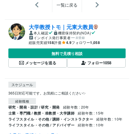
一覧に戻る
大学教授トモ｜元東大教員
本人確認
機密保持契約(NDA)
インボイス発行事業者
未登録
総販売実績
158
評価
4.9
フォロワー
1,058
無料で見積り相談
メッセージを送る
フォロー
1058
スケジュール
365日対応可能です。お気軽にご相談ください✨
経験職種
研究・開発・設計 / 研究・開発
経験年数 : 20年
士業・専門職 / 教授・准教授・大学講師
経験年数 : 15年
ライフスタイル・その他 / 講師・インストラクター
経験年数 : 10年
ライフスタイル・その他 / アドバイザー
経験年数 : 10年