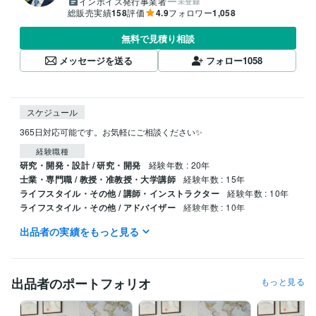
インボイス発行事業者
未登録
総販売実績
158
評価
4.9
フォロワー
1,058
無料で見積り相談
メッセージを送る
フォロー
1058
スケジュール
365日対応可能です。お気軽にご相談ください✨
経験職種
研究・開発・設計 / 研究・開発
経験年数 : 20年
士業・専門職 / 教授・准教授・大学講師
経験年数 : 15年
ライフスタイル・その他 / 講師・インストラクター
経験年数 : 10年
ライフスタイル・その他 / アドバイザー
経験年数 : 10年
出品者の実績をもっと見る
職歴
国立大学法人東京大学
2007年3月 ~ 2015年2月
受賞歴
出品者のポートフォリオ
もっと見る
東大病院経営改善提案プロジェクト 最優秀賞受賞
中冨健康科学振興
財団 研究助成
日本心臓リハビリテーション学会学術集会　優秀演題
賞
明治安田厚生事業団 健康医科学研究助成
石本記念デサントスポー