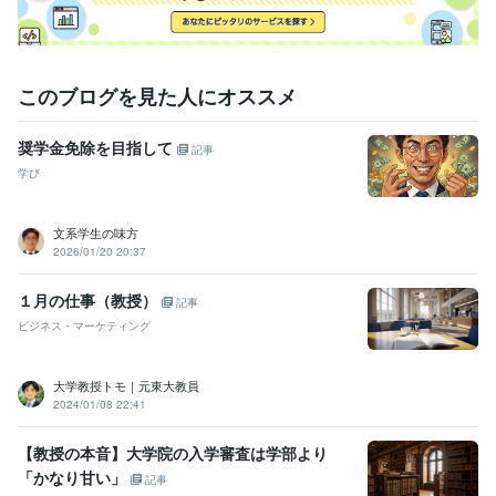
康・美活】運動・筋トレ相談
【スキルアップ】人前で話すコツ
健康
キャリア
仕事
美容
悩み
相談
筋トレ
大学
学生
学歴
このブログを見た人にオススメ
私立大学
1997年3月 ~ 2001年2月
国公立大学
2001年3月 ~ 2003年2月
国公立大学
2003年3月 ~ 2007年2月
奨学金免除を目指して
記事
学び
語学力
英語
日常会話レベル
文系学生の味方
2026/01/20 20:37
１月の仕事（教授）
記事
ビジネス・マーケティング
大学教授トモ｜元東大教員
2024/01/08 22:41
【教授の本音】大学院の入学審査は学部より
「かなり甘い」
記事