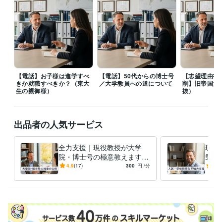
ツ科学振興財団 優秀入選
健康長寿と運動（三菱UFJ信託銀行）
寝た
きり対策
神奈川県医師会 研修会講師（2008~2019）
日本体力医学
会大会、シンポジスト
東大病院 公開セミナー
日本抗加齢医学会総会 
シンポジスト
健康スポーツ医部会幹事会研修（医師会）
寝たきりを
予防する！講師（日本健康機構、健康セミナー）
トレーニング系　
学会総会、特別講演
立命館大学、招待講演
東大病院、産学連携メデ
ィカルフロンティアセミナー
日本再生医療学会総会、ランチョンセ
【電話】お子様は進学すべ
【電話】50代からの博士号
【志望理由書
ミナー
日本心臓リハビリテーション学会学術集会 シンポジウム
学生
きか就職すべきか？（東大
／大学教員への道について
削】旧帝国大
野球連盟 春季リーグ戦 優秀選手賞
生の親御様）
抜）
資格・検定
中学校教諭免許
取得年 : 2000年
出品者の人気サービス
高等学校教諭免許
取得年 : 2000年
健康運動指導士
取得年 : 2015年
全力支援｜現役教授が大学
現役
ビジネス・クリエイティブツール
院・博士号の極意教えます
乗り
Excel:25年
Google サイト:18年
PowerPoint:25年
Word:25年
⭐️【脱・失敗】現役教授が学
ど人
4.9
(17)
300
円
/分
5.0
Adobe Photoshop:24年
iMovie:3年
Adobe Illustrator:21年
部とは異なる重要点をご紹介
援
⭐️
得意分野
学習指導・資格・キャリア相談
【学生・研究者向け】学術・キャリ
ア相談
【社会人向け】リーダー・マネジメント
【心理的サポート】
お悩み・愚痴の傾聴
【雑談・話し相手】気軽にフリートーク
【健