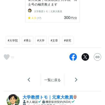
士号の極意教えます
大学教授トモ｜元東大教員
300
4.9
円
/分
(17)
#大学院
#博士
#大学
#文章
#研究
10
一覧に戻る
大学教授トモ｜元東大教員
本人確認
機密保持契約(NDA)