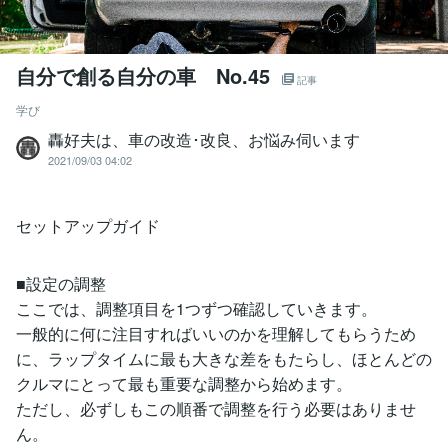
自分で創る自分の車 No.45
記事
学び
轟好夫は、車の改造･改良、お悩み伺います
2021/09/03 04:02
セットアップガイド
■設定の調整
ここでは、調整項目を1つずつ確認していきます。
一般的に何に注目すればいいのかを理解してもらうため
に、ラップタイムに最も大きな差をもたらし、ほとんどの
クルマにとって最も重要な調整から始めます。
ただし、必ずしもこの順番で調整を行う必要はありませ
ん。