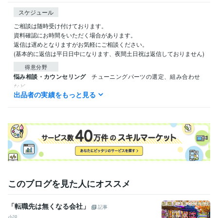
スケジュール
ご相談は随時受け付けております。

資料確認にお時間をいただく場合があります。

返信は遅めとなりますがお気軽にご相談ください。

(基本的に返信は平日日中になります、夜間土日祝は返信しておりません)
得意分野
悩み相談・カウンセリング
チューニングパーツの選定、組み合わせ
など
出品者の実績をもっと見る
住まい・美容・生活相談
サーキット走行車両、チューニングカー
このブログを見た人にオススメ
「転職先は無くなる会社」
記事
小説