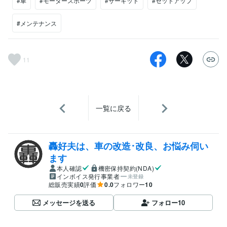
#車
#モータースポーツ
#サーキット
#セットアップ
#メンテナンス
11
一覧に戻る
轟好夫は、車の改造･改良、お悩み伺い
ます
本人確認
機密保持契約(NDA)
インボイス発行事業者
未登録
総販売実績
0
評価
0.0
フォロワー
10
メッセージを送る
フォロー
10