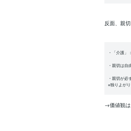
反面、親切
・「介護」
・親切は自
・親切が必
※独りよが
→価値観は