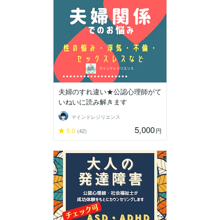
夫婦のすれ違い★公認心理師がて
いねいに読み解きます
マインドレジリエンス
5,000
5.0
円
(42)