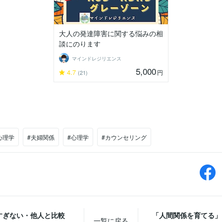
大人の発達障害に関する悩みの相
談にのります
マインドレジリエンス
5,000
4.7
円
(21)
心理学
#夫婦関係
#心理学
#カウンセリング
すぎない・他人と比較
「人間関係を育てる」
一覧に戻る