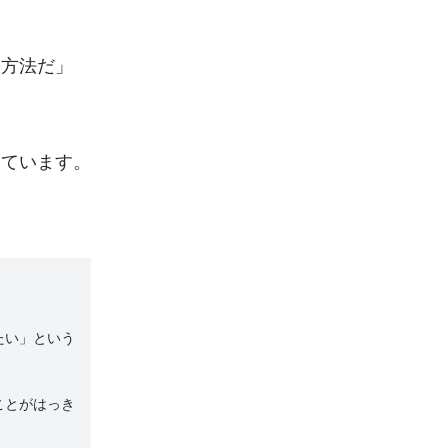
な方法だ」
しています。
たい」という
ことがはっき