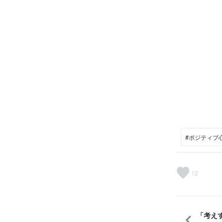
#ポジティブ
12
「考え