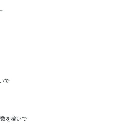
。
いで
の数を稼いで