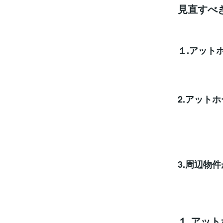
見直すべ
１.アット
掲
2.アット
業
募集を
3.周辺物
１.アッ