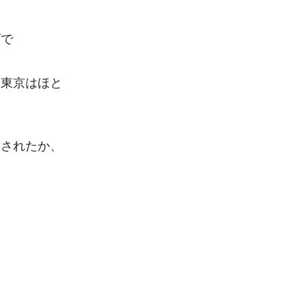
ズで
阪東京はほと
ドされたか、
。