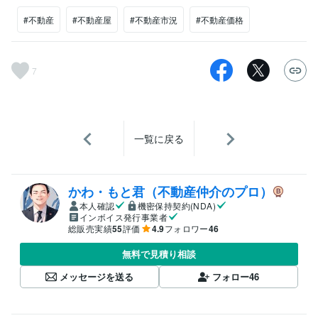
#不動産
#不動産屋
#不動産市況
#不動産価格
7
一覧に戻る
かわ・もと君（不動産仲介のプロ）
本人確認
機密保持契約(NDA)
インボイス発行事業者
総販売実績
55
評価
4.9
フォロワー
46
無料で見積り相談
メッセージを送る
フォロー
46