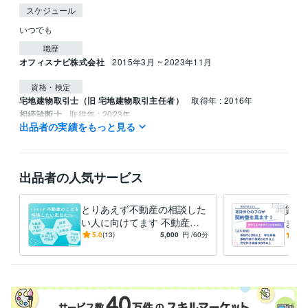
スケジュール
いつでも
職歴
オフィスナビ株式会社
2015年3月 ~ 2023年11月
資格・検定
宅地建物取引士（旧 宅地建物取引主任者）
取得年 : 2016年
相続診断士
取得年 : 2023年
出品者の実績をもっと見る
遺品整理士
取得年 : 2023年
得意分野
住まい・美容・生活相談
不動産に関する相談
出品者の人気サービス
不動産
とりあえず不動産の相談した
賃貸
い人に向けてます 不動産関
ます
係の事であればなんでも相談
や原
5.0
(13)
5,000
円
/60分
5.0
可能
バイ