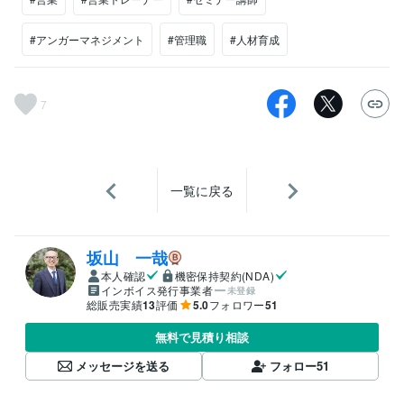
#アンガーマネジメント
#管理職
#人材育成
7
一覧に戻る
坂山 一哉
本人確認
機密保持契約(NDA)
インボイス発行事業者
未登録
総販売実績
13
評価
5.0
フォロワー
51
無料で見積り相談
メッセージを送る
フォロー
51