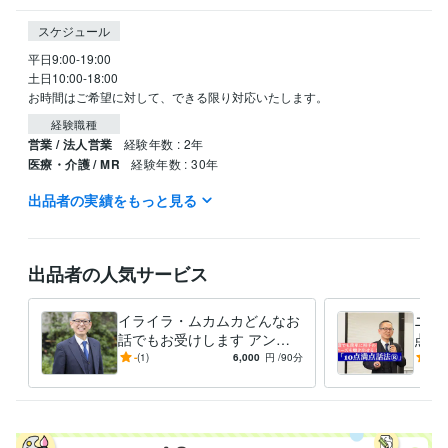
スケジュール
平日9:00-19:00

土日10:00-18:00

お時間はご希望に対して、できる限り対応いたします。
経験職種
営業 / 法人営業
経験年数 : 2年
医療・介護 / MR
経験年数 : 30年
出品者の実績をもっと見る
職歴
ファイザー株式会社
2003年7月 ~ 2019年10月
受賞歴
出品者の人気サービス
ベストプラクティス賞
ワールドベストマネージャー
営業に必須なこ
とは何？
コミュニケーションの取り方を知りたい
イライラ・ムカムカどんなお
ニー
資格・検定
話でもお受けします アンガ
点話
メンタルヘルスマネジメント検定
取得年 : 2021年
ーマネジメントコンサルタン
ニー
-
(1)
6,000
円
/90分
-
(1)
トがどんな話でもお聞きしま
も家
得意分野
す
う。
ビジネス代行・事務代行
営業コミュニケーションのアドバイス
管理
職・人材育成のアドバイス
営業
MR
管理職
人材育成
アンガーマネジメント