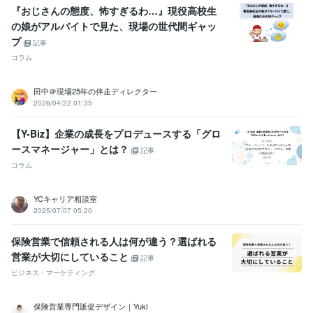
『おじさんの態度、怖すぎるわ…』現役高校生
の娘がアルバイトで見た、現場の世代間ギャッ
プ
記事
コラム
田中＠現場25年の伴走ディレクター
2026/04/22 01:35
【Y-Biz】企業の成長をプロデュースする「グロ
ースマネージャー」とは？
記事
コラム
YCキャリア相談室
2025/07/07 05:20
保険営業で信頼される人は何が違う？選ばれる
営業が大切にしていること
記事
ビジネス・マーケティング
保険営業専門販促デザイン｜Yuki