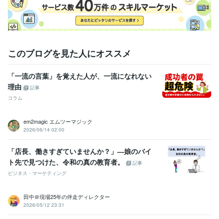
悩み相談・カウンセリング
怒りに対するコンサルタント
営業
管理職
人材育成
家庭
アンガーマネジメント
このブログを見た人にオススメ
「一流の言葉」を覚えた人が、一流になれない
理由
記事
コラム
em2magic エムツーマジック
2026/06/14 02:00
「店長、働きすぎていませんか？」―娘のバイ
ト先で見つけた、令和の真の教育者。
記事
ビジネス・マーケティング
田中＠現場25年の伴走ディレクター
2026/05/12 23:31