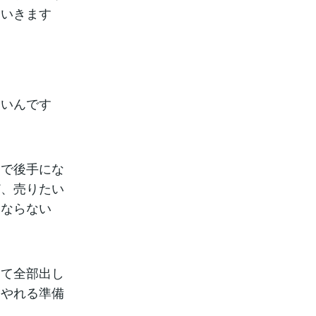
ていきます
ないんです
点で後手にな
ど、売りたい
にならない
めて全部出し
、やれる準備