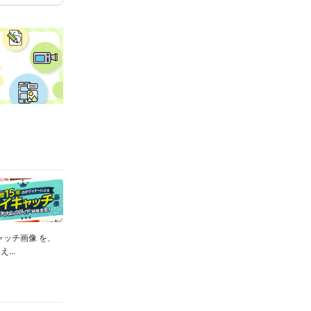
ッチ画像 を、
..