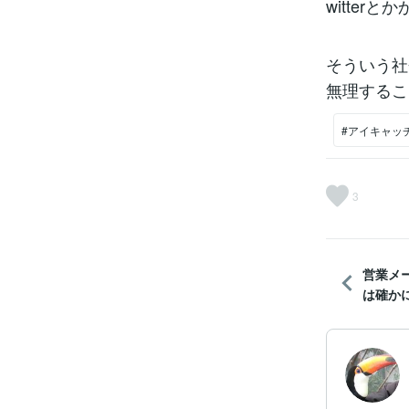
witte
そういう社
無理するこ
#アイキャッ
3
営業メ
は確かに