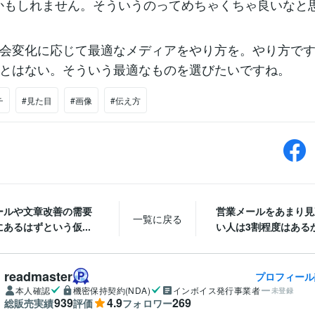
rとかかもしれません。そういうのってめちゃくちゃ良いなと
会変化に応じて最適なメディアをやり方を。やり方で
とはない。そういう最適なものを選びたいですね。
チ
#見た目
#画像
#伝え方
ールや文章改善の需要
営業メールをあまり見
一覧に戻る
あるはずという仮...
い人は3割程度はある
readmaster
プロフィール
本人確認
機密保持契約(NDA)
インボイス発行事業者
未登録
939
4.9
269
総販売実績
評価
フォロワー