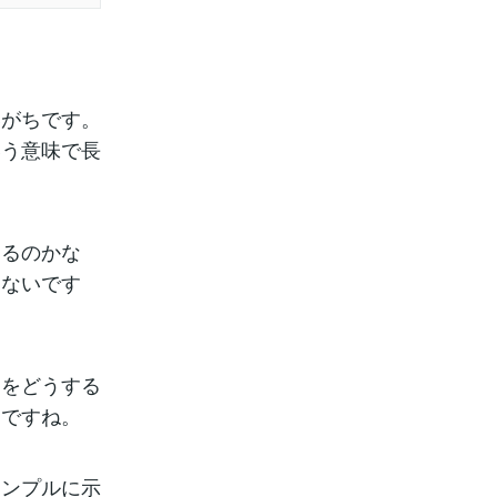
いがちです。
いう意味で長
なるのかな
てないです
こをどうする
題ですね。
シンプルに示