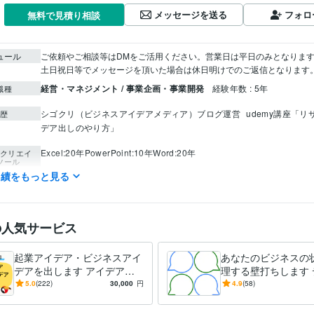
メッセージを送る
フォロ
無料で見積り相談
ュール
ご依頼やご相談等はDMをご活用ください。営業日は平日のみとなります
経営・マネジメント / 事業企画・事業開発
経験年数 : 5年
職種
シゴクリ（ビジネスアイデアメディア）ブログ運営
udemy講座「
歴
デア出しのやり方」
Excel:20年
PowerPoint:10年
Word:20年
クリエイ
ツール
実績をもっと見る
ビジネス代行・事務代行
ビジネスアイデア出し
分野
ビジネス
企画
アイデア
新規事業
の人気サービス
起業アイデア・ビジネスアイ
あなたのビジネスの
デアを出します アイデアに
理する壁打ちします 
困った方向け。ビジネスアイ
カッション相手とし
5.0
(222)
30,000
円
4.9
(58)
デア出しまくり！
乗ります