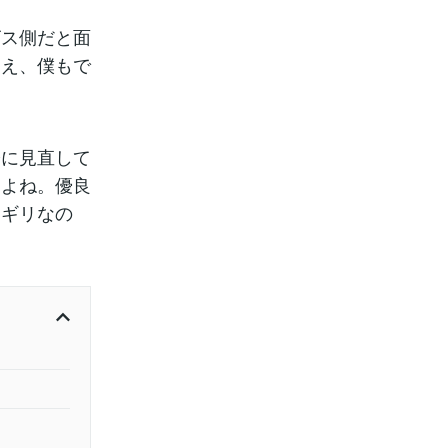
ビス側だと面
ええ、僕もで
際に見直して
すよね。優良
リギリなの