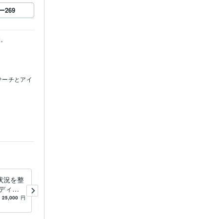
ー
269
。

リサーチとアイ
状況を整
ビジネスアイデアの壁打ち相
ディス
手（ビデオ通話）やります
て相談に
ビジネスアイデアを人にぶつ
25,000
円
4.8
(6)
5,000
円
/30分
けて磨いてみませんか？