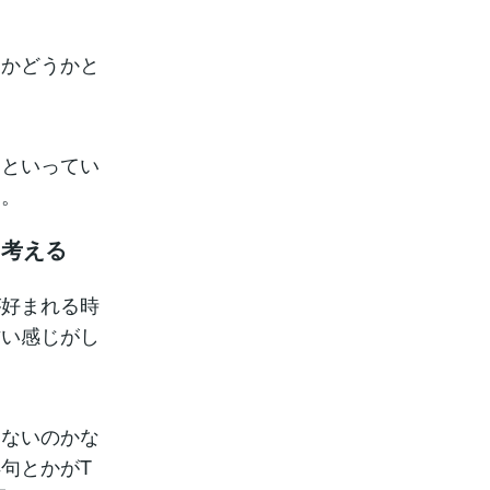
」かどうかと
。といってい
に。
に考える
が好まれる時
古い感じがし
てないのかな
句とかがT