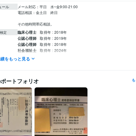
ュール
メール対応：平日　水~金9:00-21:00 

電話相談：金土日　終日

臨床心理士
取得年 : 2018年
検定
公認心理師
取得年 : 2019年
公認心理師
取得年 : 2018年
社会福祉士
取得年 : 2024年
実績をもっと見る
悩み相談・カウンセリング
認知行動療法
分野
福祉
産業
教育
医療
近畿大学
2015年3月 ~ 2017年2月
歴
のポートフォリオ
も