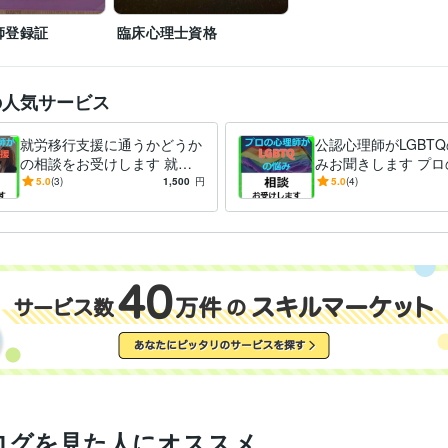
師登録証
臨床心理士資格
の人気サービス
就労移行支援に通うかどうか
公認心理師がLGBT
の相談をお受けします 就労
みお聞きします プロ
移行支援勤務☆産業分野を専
ンセラーがLGBTQ
5.0
(3)
1,500
円
5.0
(4)
門とするプロの心理師が対
聞きします。
応！
ログを見た人にオススメ