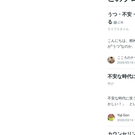
うつ・不安
る
記事
ライフスタイル
こんにちは、精
が"うつ"なのか、
こころのナ
2026/05/16 
不安な時代に
学び
不安な時代に笑
かしい！」 と
Yuji Gon
2026/03/14 
カウンセリ