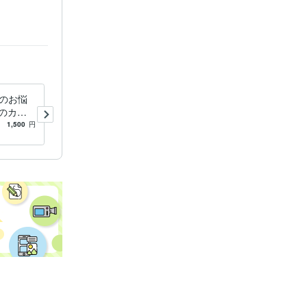
Qのお悩
大人の発達障害 ADHD特有
のカウ
のお悩みお聞きします 公認
の悩みお
心理師が大人のADHDの悩み
1,500
円
4.5
(4)
1,500
円
をお聞きします。