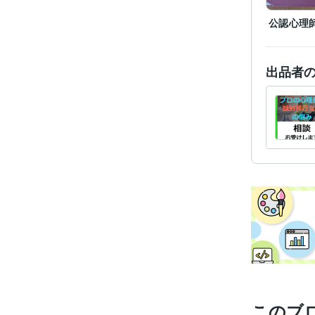
公認心理
出品者
このブ