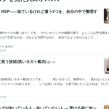
・HSP――似ているけれど違う3つを、自分の中で整理す
神科ナースの優（ゆう）です。 カウンセリングや傾聴の場で、よくこんな声を聞き
ただ"不安"なのか、それとも"HSP"なのか、 自分でもよく分からなくて...
ース みやび
06:39
笑う技術(笑いヨガ＋氣功)
記事
う技術(笑いヨガ＋氣功)ゴンです。 「笑いヨガって、無理やり、 笑わないとい
いうイメージがあります。 じつは笑いヨガは、人前で笑いたくなければ、1人で、で
10:08
ングが向いている人・向いていない人 ― 受ける前に知っ