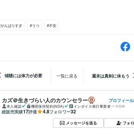
#がんばりすぎ
#うつ
#不安
傾聴には体力が必要
一覧に戻る
週末は真剣に休もう
カズ＠生きづらい人のカウンセラー
プロフィール
本人確認
機密保持契約(NDA)
インボイス発行事業者
未登録
17
4.8
32
総販売実績
評価
フォロワー
メッセージを送る
フォ