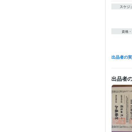
スケジ
資格・
出品者の
得意
学
出品者