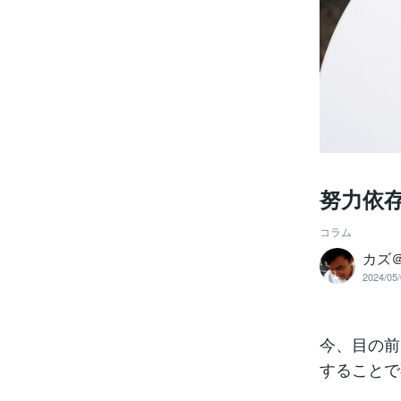
努力依
コラム
カズ
2024/05/
今、目の前
することで