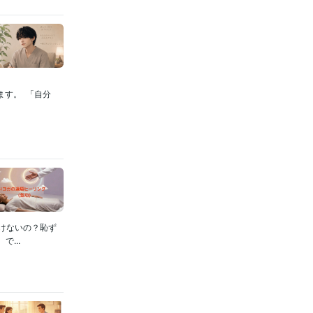
ます。 「自分
けないの？恥ず
...