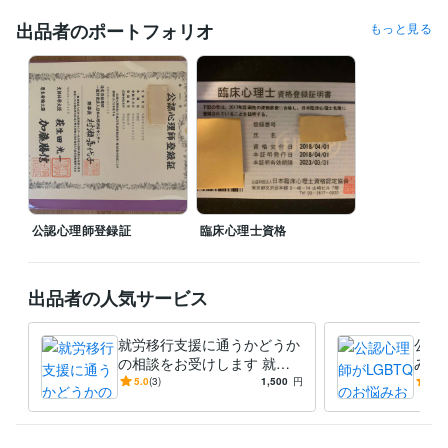
得意分野
出品者のポートフォリオ
もっと見る
悩み相談・カウンセリング
認知行動療法
福祉
産業
教育
医療
学歴
近畿大学
2015年3月 ~ 2017年2月
公認心理師登録証
臨床心理士資格
出品者の人気サービス
就労移行支援に通うかどうか
公認
の相談をお受けします 就労
みお
移行支援勤務☆産業分野を専
ンセ
5.0
(3)
1,500
円
5.0
門とするプロの心理師が対
聞き
応！