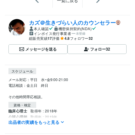
一覧に戻る
カズ＠生きづらい人のカウンセラー
本人確認
機密保持契約(NDA)
インボイス発行事業者
未登録
総販売実績
17
評価
4.8
フォロワー
32
メッセージを送る
フォロー
32
スケジュール
メール対応：平日　水~金9:00-21:00 

電話相談：金土日　終日

資格・検定
臨床心理士
取得年 : 2018年
公認心理師
取得年 : 2019年
出品者の実績をもっと見る
公認心理師
取得年 : 2018年
社会福祉士
取得年 : 2024年