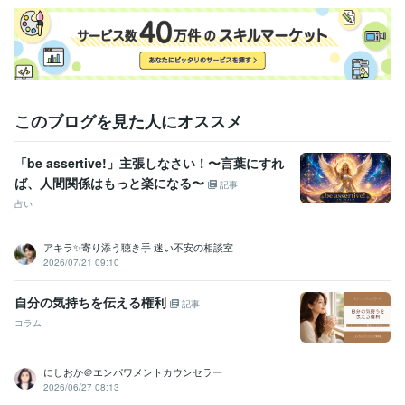
このブログを見た人にオススメ
「be assertive!」主張しなさい！〜言葉にすれ
ば、人間関係はもっと楽になる〜
記事
占い
アキラ✨寄り添う聴き手 迷い不安の相談室
2026/07/21 09:10
自分の気持ちを伝える権利
記事
コラム
にしおか＠エンパワメントカウンセラー
2026/06/27 08:13